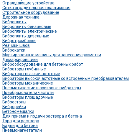
Ограждающие устройства
Сетка оградительная пластиковая
Строительное оборудование
Дорожная техника
Виброплиты
Виброплиты бензиновые
Виброплиты электрические
Виброплиты дизельные
Вибротрамбовки
Резчики швов
Виброкатки
Маркировочные машины для нанесения разметки
Демаркировщики
Виброоборудование для бетонных работ
Вибраторы глубинные
Вибраторы высокочастотные
Вибраторы высокочастотные со встроенным преобразователем
Вибраторы механические
Пневматические шариковые вибраторы
Преобразователи частоты
Вибраторы площадочные
Вибростолы
Виброрейки
Бетономешалки
Для приема и подачи раствора и бетона
Тара для раствора
Бадьи для бетона
Пневмонагнетатели