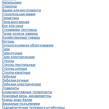
Напильники
Отвертки
Ящики для инструмента
Строительная химия
Герметики
Пена монтажная
Все для сада
Стремянки, лестницы
Тачки, колеса, камеры
Хозяйственные товары
Ветошь
Грузоподъемное оборудование
Тали
Тали ручные
Тали электрические
Стропы
Стропы текстильные
Стропы цепные
Стропы канатные
Лебедки
Лебедки ручные
Лебедки электрические
Домкраты
Блоки монтажные, полиспасты
Крановые весы, динамометры
Краны, кран-балки
Фасадные подъемники
Гидравлические тележки и штабелеры