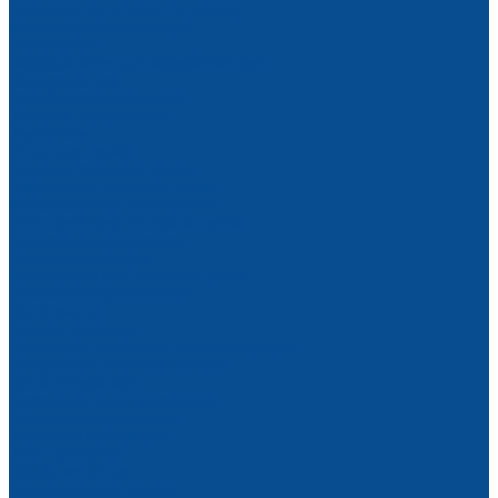
Сверлильные станки по дереву
Камнеобрабатывающие
Плиткорезы
Оборудование для обработки труб
Опрессовщики
Резьбонарезные станки
Трубные торцеватели
Трубогибы
Тепловые пушки
Газовые тепловые пушки
Дизельные тепловые пушки
Инфракрасные нагреватели
Электрические тепловые пушки
Конвекторы, радиаторы
Тепловентиляторы
Аксессуары для тепловых пушек
Насосное оборудование
Мотопомпы
Насосы для воды
Рукава для мотопомп, комплектующие
Генераторы, электростанции
Бензогенераторы
Дизельные электростанции
Бензиновые двигатели
Укрывные материалы
Тент тарпаулин
Фасадная сетка
Армированная пленка