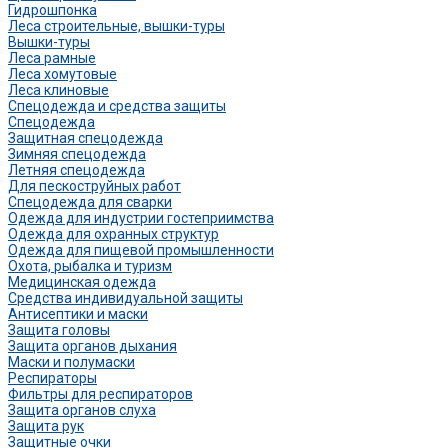
Гидрошпонка
Леса строительные, вышки-туры
Вышки-туры
Леса рамные
Леса хомутовые
Леса клиновые
Спецодежда и средства защиты
Спецодежда
Защитная спецодежда
Зимняя спецодежда
Летняя спецодежда
Для пескоструйных работ
Спецодежда для сварки
Одежда для индустрии гостеприимства
Одежда для охранных структур
Одежда для пищевой промышленности
Охота, рыбалка и туризм
Медицинская одежда
Средства индивидуальной защиты
Антисептики и маски
Защита головы
Защита органов дыхания
Маски и полумаски
Респираторы
Фильтры для респираторов
Защита органов слуха
Защита рук
Защитные очки