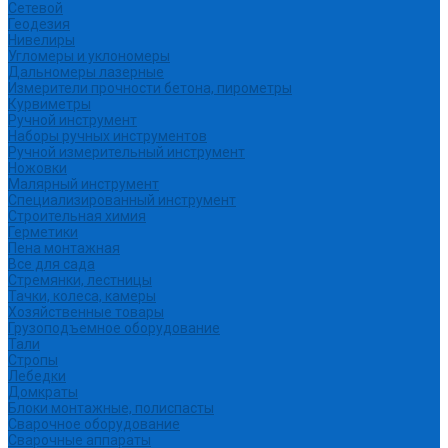
Сетевой
Геодезия
Нивелиры
Угломеры и уклономеры
Дальномеры лазерные
Измерители прочности бетона, пирометры
Курвиметры
Ручной инструмент
Наборы ручных инструментов
Ручной измерительный инструмент
Ножовки
Малярный инструмент
Специализированный инструмент
Строительная химия
Герметики
Пена монтажная
Все для сада
Стремянки, лестницы
Тачки, колеса, камеры
Хозяйственные товары
Грузоподъемное оборудование
Тали
Стропы
Лебедки
Домкраты
Блоки монтажные, полиспасты
Сварочное оборудование
Сварочные аппараты