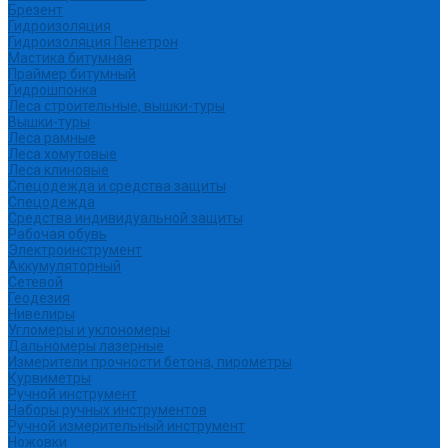
Брезент
Гидроизоляция
Гидроизоляция Пенетрон
Мастика битумная
Праймер битумный
Гидрошпонка
Леса строительные, вышки-туры
Вышки-туры
Леса рамные
Леса хомутовые
Леса клиновые
Спецодежда и средства защиты
Спецодежда
Средства индивидуальной защиты
Рабочая обувь
Электроинструмент
Аккумуляторный
Сетевой
Геодезия
Нивелиры
Угломеры и уклономеры
Дальномеры лазерные
Измерители прочности бетона, пирометры
Курвиметры
Ручной инструмент
Наборы ручных инструментов
Ручной измерительный инструмент
Ножовки