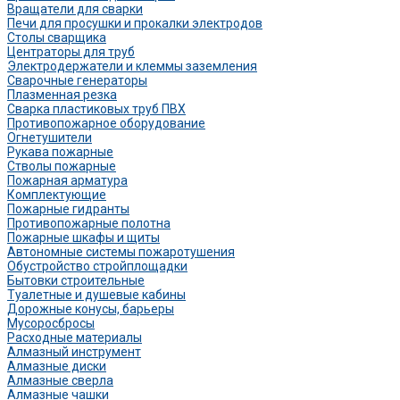
Вращатели для сварки
Печи для просушки и прокалки электродов
Столы сварщика
Центраторы для труб
Электродержатели и клеммы заземления
Сварочные генераторы
Плазменная резка
Сварка пластиковых труб ПВХ
Противопожарное оборудование
Огнетушители
Рукава пожарные
Стволы пожарные
Пожарная арматура
Комплектующие
Пожарные гидранты
Противопожарные полотна
Пожарные шкафы и щиты
Автономные системы пожаротушения
Обустройство стройплощадки
Бытовки строительные
Туалетные и душевые кабины
Дорожные конусы, барьеры
Мусоросбросы
Расходные материалы
Алмазный инструмент
Алмазные диски
Алмазные сверла
Алмазные чашки