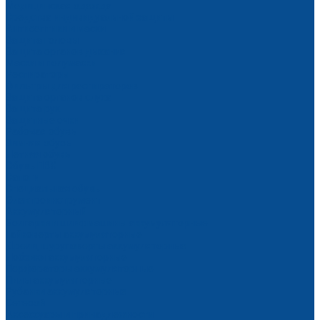
Медицинская одежда
Средства индивидуальной защиты
Антисептики и маски
Защита головы
Защита органов дыхания
Маски и полумаски
Респираторы
Фильтры для респираторов
Защита органов слуха
Защита рук
Защитные очки
Рабочая обувь
Зимняя обувь
Летняя обувь
Обувь ПВХ
Сапоги
Специальная обувь
Электроинструмент
Аккумуляторный
Болгарки и шлифмашины аккумуляторные
Гайковерты аккумуляторные
Дрели, шуруповерты аккумуляторные
Лобзики аккумуляторные
Перфораторы аккумуляторные
Пилы аккумуляторные
Рубанки аккумуляторные
Сетевой
Аксессуары и принадлежности