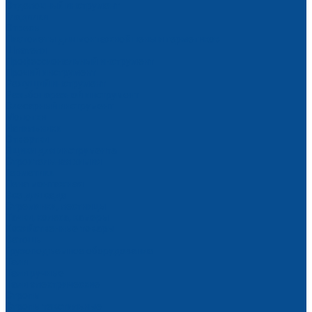
Отделочный инструмент
Гладилки
Отвесы
Пистолеты для монтажной пены и герметиков
Шпатели
Профессиональный инструмент
Прочий инструмент
Режущий инструмент
Резьбонарезной инструмент
Слесарный инструмент
Молотки
Напильники
Отвертки
Ящики для инструмента
Строительная химия
Герметики
Пена монтажная
Все для сада
Стремянки, лестницы
Тачки, колеса, камеры
Хозяйственные товары
Ветошь
Грузоподъемное оборудование
Тали
Тали ручные
Тали электрические
Стропы
Стропы текстильные