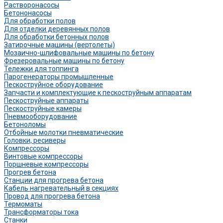
Растворонасосы
Бетононасосы
Для обработки полов
Для отделки деревянных полов
Для обработки бетонных полов
Затирочные машины (вертолеты)
Мозаично-шлифовальные машины по бетону
Фрезеровальные машины по бетону
Тележки для топпинга
Парогенераторы промышленные
Пескоструйное оборудование
Запчасти и комплектующие к пескоструйным аппаратам
Пескоструйные аппараты
Пескоструйные камеры
Пневмооборудование
Бетоноломы
Отбойные молотки пневматические
Головки, ресиверы
Компрессоры
Винтовые компрессоры
Поршневые компрессоры
Прогрев бетона
Станции для прогрева бетона
Кабель нагревательный в секциях
Провод для прогрева бетона
Термоматы
Трансформаторы тока
Станки