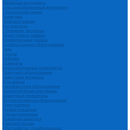
Малярный инструмент
Специализированный инструмент
Строительная химия
Герметики
Пена монтажная
Все для сада
Стремянки, лестницы
Тачки, колеса, камеры
Хозяйственные товары
Грузоподъемное оборудование
Тали
Стропы
Лебедки
Домкраты
Блоки монтажные, полиспасты
Сварочное оборудование
Сварочные аппараты
Для сварки
Газосварочное оборудование
Приспособления для сварки
Сварочные генераторы
Противопожарное оборудование
Огнетушители
Рукава пожарные
Стволы пожарные
Пожарная арматура
Комплектующие
Обустройство стройплощадки