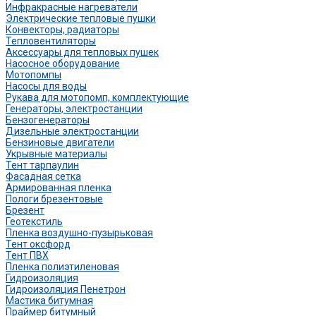
Инфракрасные нагреватели
Электрические тепловые пушки
Конвекторы, радиаторы
Тепловентиляторы
Аксессуары для тепловых пушек
Насосное оборудование
Мотопомпы
Насосы для воды
Рукава для мотопомп, комплектующие
Генераторы, электростанции
Бензогенераторы
Дизельные электростанции
Бензиновые двигатели
Укрывные материалы
Тент тарпаулин
Фасадная сетка
Армированная пленка
Пологи брезентовые
Брезент
Геотекстиль
Пленка воздушно-пузырьковая
Тент оксфорд
Тент ПВХ
Пленка полиэтиленовая
Гидроизоляция
Гидроизоляция Пенетрон
Мастика битумная
Праймер битумный