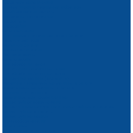
Вибраторы механические
Пневматические шариковые вибраторы
Преобразователи частоты
Вибраторы площадочные
Вибростолы
Виброрейки
Бетономешалки
Для приема и подачи раствора и бетона
Тара для раствора
Бадьи для бетона
Пневмонагнетатели
Растворонасосы
Бетононасосы
Для обработки полов
Для отделки деревянных полов
Для обработки бетонных полов
Затирочные машины (вертолеты)
Мозаично-шлифовальные машины по бетону
Фрезеровальные машины по бетону
Тележки для топпинга
Парогенераторы промышленные
Пескоструйное оборудование
Запчасти и комплектующие к пескоструйным аппаратам
Пескоструйные аппараты
Пескоструйные камеры
Пневмооборудование
Бетоноломы
Отбойные молотки пневматические