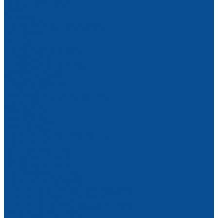
Пологи брезентовые
Брезент
Геотекстиль
Пленка воздушно-пузырьковая
Тент оксфорд
Тент ПВХ
Пленка полиэтиленовая
Гидроизоляция
Гидроизоляция Пенетрон
Мастика битумная
Праймер битумный
Гидрошпонка
Леса строительные, вышки-туры
Вышки-туры
Леса рамные
Леса хомутовые
Леса клиновые
Спецодежда и средства защиты
Спецодежда
Защитная спецодежда
Зимняя спецодежда
Летняя спецодежда
Для пескоструйных работ
Спецодежда для сварки
Одежда для индустрии гостеприимства
Одежда для охранных структур
Одежда для пищевой промышленности
Охота, рыбалка и туризм