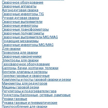
Сварочное оборудование
Сварочные аппараты
Аргонодуговая сварка
Сварочные инверторы TIG
Ручная дуговая сварка
Сварочные выпрямители
Сварочные инверторы
Сварочные трансформаторы
Сварочные полуавтоматы
Сварочные выпрямители MIG/MAG
Подающие механизмы
Сварочные инверторы MIG/MAG
Для сварки
Проволока для сварки
Сварочные наконечники
Электроды для сварки
Газосварочное оборудование
Баллоны, бачки, колпачки, тележки
Вентили, клапаны и затворы
Горелки газовые и сварочные
Комплекты и посты газовой сварки и резки
Манометры для редукторов
Машины газовой резки
Регуляторы и подогреватели газа
Редукторы баллонные, сетевые, рамповые
Резаки газовые
Рукава газовые и пневматические
Приспособления для сварки