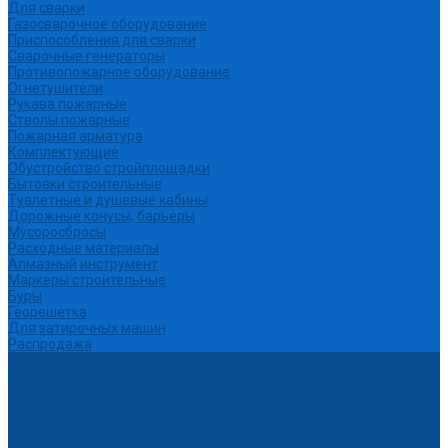
Для сварки
Газосварочное оборудование
Приспособления для сварки
Сварочные генераторы
Противопожарное оборудование
Огнетушители
Рукава пожарные
Стволы пожарные
Пожарная арматура
Комплектующие
Обустройство стройплощадки
Бытовки строительные
Туалетные и душевые кабины
Дорожные конусы, барьеры
Мусоросбросы
Расходные материалы
Алмазный инструмент
Маркеры строительные
Буры
Георешетка
Для затирочных машин
Распродажа
Партнеры
Калькуляторы
Акции
Помощь
Покупки
Условия оплаты