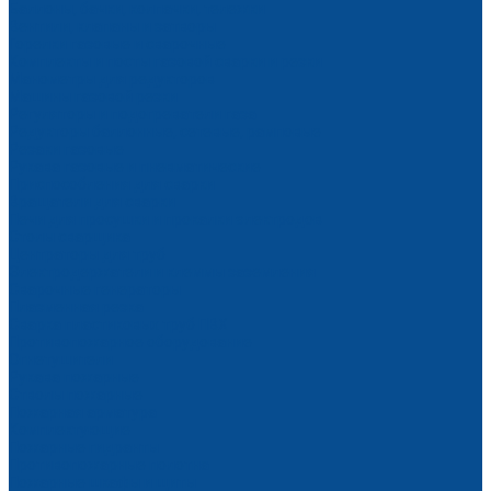
Баллоны, бачки, колпачки, тележки
Вентили, клапаны и затворы
Горелки газовые и сварочные
Комплекты и посты газовой сварки и резки
Манометры для редукторов
Машины газовой резки
Регуляторы и подогреватели газа
Редукторы баллонные, сетевые, рамповые
Резаки газовые
Рукава газовые и пневматические
Приспособления для сварки
Вращатели для сварки
Печи для просушки и прокалки электродов
Столы сварщика
Центраторы для труб
Электродержатели и клеммы заземления
Сварочные генераторы
Плазменная резка
Сварка пластиковых труб ПВХ
Противопожарное оборудование
Огнетушители
Рукава пожарные
Стволы пожарные
Пожарная арматура
Комплектующие
Пожарные гидранты
Противопожарные полотна
Пожарные шкафы и щиты