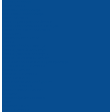
Головки, ресиверы
Компрессоры
Винтовые компрессоры
Поршневые компрессоры
Прогрев бетона
Станции для прогрева бетона
Кабель нагревательный в секциях
Провод для прогрева бетона
Термоматы
Трансформаторы тока
Станки
Металлообрабатывающие
Станки для гибки арматуры
Станки для резки арматуры
Правильно-отрезные станки
Комбинированные станки для арматуры
Ленточнопильные станки
Отрезные станки
Сверлильные станки
Токарные станки
Установки алмазного бурения
Фрезерные станки
Ручные фаскосниматели
Оснастка
Деревообрабатывающие
Тиски
Верстаки и столы
Пильные станки