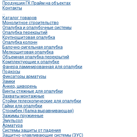
Продукция ГК Прайм на объектах
Контакты
...
Каталог товаров
Монолитное строительство
Опалубка и опалубочные системы
Опалубка перекрытий
Крупнощитовая опалубка
Опалубка колонн
Балочно-ригельная опалубка
Мелкощитовая опалубка
Объемная опалубка перекрытий
Комплектующие к опалубке
Фанера ламинированная для опалубки
Подкосы
Фиксаторы арматуры
Замки
Анкер, шкворень
Винты стяжные для опалубки
Захваты монтажные
Стойки телескопические для опалубки
Гайки для опалубки
Стромбек (балка выравнивающая)
Зажимы пружинные
Эмульсол
Арматура
Системы защиты от падения
Защитно-улавливающие системы (ЗУС)