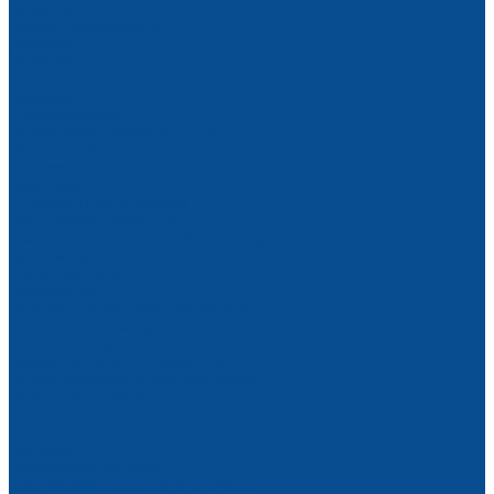
Гайковерты
Дрели, шуруповерты
Лобзики
Перфораторы
Пилы
Фрезеры
Шлифмашинки
Штроборезы (бороздоделы)
Электрорубанки
Геодезия
Нивелиры
Угломеры и уклономеры
Дальномеры лазерные
Измерители прочности бетона, пирометры
Курвиметры
Средства связи
Тахеометры
Штативы, рейки, комплектующие
Измерители температуры
Ручной инструмент
Наборы ручных инструментов
Ручной измерительный инструмент
Рулетки и линейки
Угольники
Уровни
Ножовки
Малярный инструмент
Специализированный инструмент