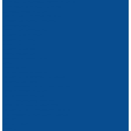
Автономные системы пожаротушения
Обустройство стройплощадки
Бытовки строительные
Туалетные и душевые кабины
Дорожные конусы, барьеры
Мусоросбросы
Расходные материалы
Алмазный инструмент
Алмазные диски
Алмазные сверла
Алмазные чашки
Фрезы алмазные
Маркеры строительные
Буры
Георешетка
Для затирочных машин
Запчасти для затирочных машин
Затирочные диски
Для пескоструйного оборудования
Рукава пескоструйные
Сопла пескоструйные
Для пневмооборудования
Пики для отбойных молотков
Запчасти для пневмооборудования
Для строительного оборудования
Крепеж
Болты и гайки
Гвозди