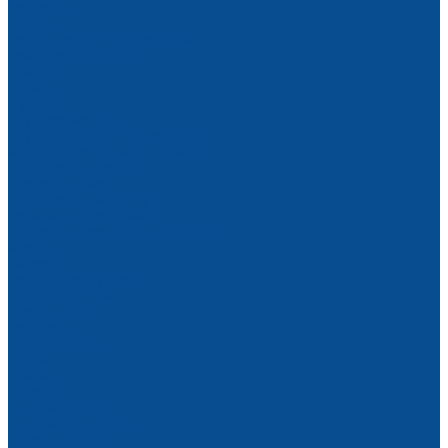
Заклепки
Ленты
Наборы крепежных изделий
Саморезы и шурупы
Хомуты
Шайбы
Шурупы
Круги зачистные
Круги торцевые лепестковые
Металлорежущий инструмент
Корончатые сверла
Отрезные диски
Шарошки по металлу
Промышленная химия
Антикоры и защитные покрытия
Масла
Смазки
Сетка штукатурная
Щетки для УШМ
Распродажа
Партнеры
Калькуляторы
Акции
Помощь
Покупки
Условия оплаты
Условия доставки
Вопрос - ответ