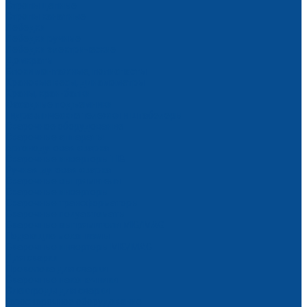
Стропы цепные
Стропы канатные
Лебедки
Лебедки ручные
Лебедки электрические
Домкраты
Блоки монтажные, полиспасты
Крановые весы, динамометры
Краны, кран-балки
Фасадные подъемники
Гидравлические тележки и штабелеры
Сварочное оборудование
Сварочные аппараты
Аргонодуговая сварка
Сварочные инверторы TIG
Ручная дуговая сварка
Сварочные выпрямители
Сварочные инверторы
Сварочные трансформаторы
Сварочные полуавтоматы
Сварочные выпрямители MIG/MAG
Подающие механизмы
Сварочные инверторы MIG/MAG
Для сварки
Проволока для сварки
Сварочные наконечники
Электроды для сварки
Газосварочное оборудование