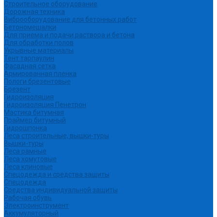
Строительное оборудование
Дорожная техника
Виброоборудование для бетонных работ
Бетономешалки
Для приема и подачи раствора и бетона
Для обработки полов
Укрывные материалы
Тент тарпаулин
Фасадная сетка
Армированная пленка
Пологи брезентовые
Брезент
Гидроизоляция
Гидроизоляция Пенетрон
Мастика битумная
Праймер битумный
Гидрошпонка
Леса строительные, вышки-туры
Вышки-туры
Леса рамные
Леса хомутовые
Леса клиновые
Спецодежда и средства защиты
Спецодежда
Средства индивидуальной защиты
Рабочая обувь
Электроинструмент
Аккумуляторный