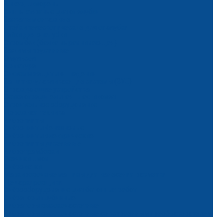
Анкер, шкворень
Винты стяжные для опалубки
Захваты монтажные
Стойки телескопические для опалубки
Гайки для опалубки
Стромбек (балка выравнивающая)
Зажимы пружинные
Эмульсол
Арматура
Системы защиты от падения
Защитно-улавливающие системы (ЗУС)
Ограждающие устройства
Сетка оградительная пластиковая
Строительное оборудование
Дорожная техника
Виброплиты
Виброплиты бензиновые
Виброплиты электрические
Виброплиты дизельные
Вибротрамбовки
Резчики швов
Виброкатки
Маркировочные машины для нанесения разметки
Демаркировщики
Виброоборудование для бетонных работ
Вибраторы глубинные
Вибраторы высокочастотные
Вибраторы высокочастотные со встроенным преобразователем