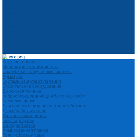
Бренды
Возврат и обмен
Компания
Новости
Статьи
Вакансии
Сотрудники
Политика конфиденциальности
Сертификаты
Продукция ГК Прайм на объектах
Контакты
Каталог товаров
Монолитное строительство
Опалубка и опалубочные системы
Арматура
Системы защиты от падения
Строительное оборудование
Дорожная техника
Виброоборудование для бетонных работ
Бетономешалки
Для приема и подачи раствора и бетона
Для обработки полов
Укрывные материалы
Тент тарпаулин
Фасадная сетка
Армированная пленка
Пологи брезентовые