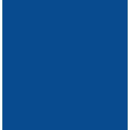
Условия доставки
Вопрос - ответ
Бренды
Возврат и обмен
Компания
Новости
Статьи
Вакансии
Сотрудники
Политика конфиденциальности
Сертификаты
Продукция ГК Прайм на объектах
Контакты
...
Каталог товаров
Монолитное строительство
Опалубка и опалубочные системы
Опалубка перекрытий
Крупнощитовая опалубка
Опалубка колонн
Балочно-ригельная опалубка
Мелкощитовая опалубка
Объемная опалубка перекрытий
Комплектующие к опалубке
Фанера ламинированная для опалубки
Подкосы
Фиксаторы арматуры
Замки