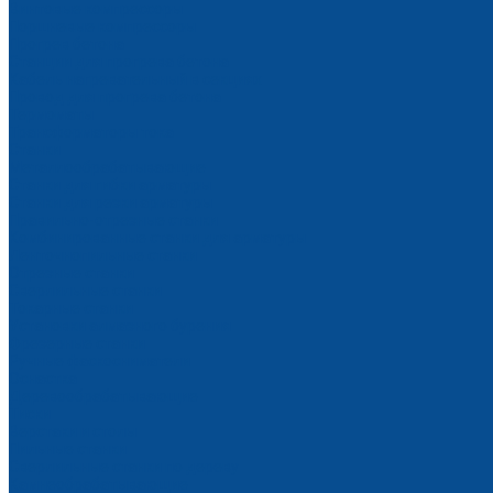
Винтовые компрессоры
Поршневые компрессоры
Прогрев бетона
Станции для прогрева бетона
Кабель нагревательный в секциях
Провод для прогрева бетона
Термоматы
Трансформаторы тока
Станки
Металлообрабатывающие
Станки для гибки арматуры
Станки для резки арматуры
Правильно-отрезные станки
Комбинированные станки для арматуры
Ленточнопильные станки
Отрезные станки
Сверлильные станки
Токарные станки
Установки алмазного бурения
Фрезерные станки
Ручные фаскосниматели
Оснастка
Деревообрабатывающие
Тиски
Верстаки и столы
Пильные станки
Сверлильные станки по дереву
Камнеобрабатывающие