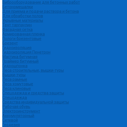
Виброоборудование для бетонных работ
Бетономешалки
Для приема и подачи раствора и бетона
Для обработки полов
Укрывные материалы
Тент тарпаулин
Фасадная сетка
Армированная пленка
Пологи брезентовые
Брезент
Гидроизоляция
Гидроизоляция Пенетрон
Мастика битумная
Праймер битумный
Гидрошпонка
Леса строительные, вышки-туры
Вышки-туры
Леса рамные
Леса хомутовые
Леса клиновые
Спецодежда и средства защиты
Спецодежда
Средства индивидуальной защиты
Рабочая обувь
Электроинструмент
Аккумуляторный
Сетевой
Геодезия