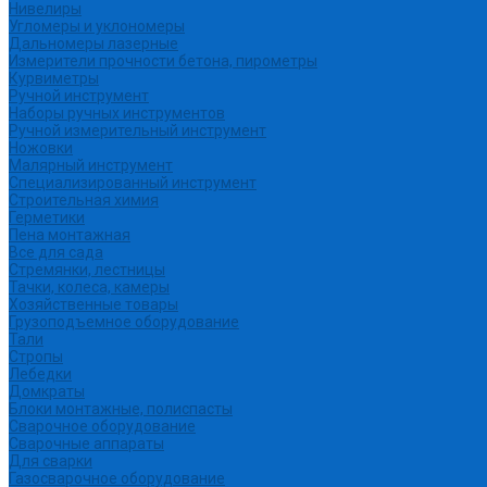
Нивелиры
Угломеры и уклономеры
Дальномеры лазерные
Измерители прочности бетона, пирометры
Курвиметры
Ручной инструмент
Наборы ручных инструментов
Ручной измерительный инструмент
Ножовки
Малярный инструмент
Специализированный инструмент
Строительная химия
Герметики
Пена монтажная
Все для сада
Стремянки, лестницы
Тачки, колеса, камеры
Хозяйственные товары
Грузоподъемное оборудование
Тали
Стропы
Лебедки
Домкраты
Блоки монтажные, полиспасты
Сварочное оборудование
Сварочные аппараты
Для сварки
Газосварочное оборудование