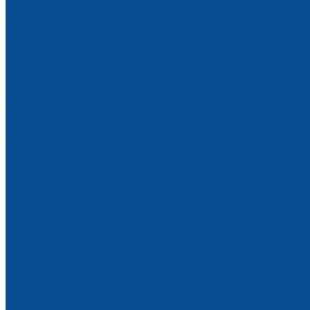
Захваты монтажные
Стойки телескопические для опалубки
Гайки для опалубки
Стромбек (балка выравнивающая)
Зажимы пружинные
Эмульсол
Арматура
Системы защиты от падения
Защитно-улавливающие системы (ЗУС)
Ограждающие устройства
Сетка оградительная пластиковая
Строительное оборудование
Дорожная техника
Виброплиты
Виброплиты бензиновые
Виброплиты электрические
Виброплиты дизельные
Вибротрамбовки
Резчики швов
Виброкатки
Маркировочные машины для нанесения разметки
Демаркировщики
Виброоборудование для бетонных работ
Вибраторы глубинные
Вибраторы высокочастотные
Вибраторы высокочастотные со встроенным преобразователем
Вибраторы механические
Пневматические шариковые вибраторы