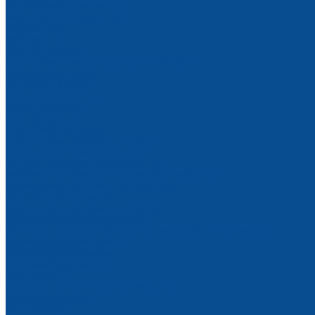
Преобразователи частоты
Вибраторы площадочные
Вибростолы
Виброрейки
Бетономешалки
Для приема и подачи раствора и бетона
Тара для раствора
Бадьи для бетона
Пневмонагнетатели
Растворонасосы
Бетононасосы
Для обработки полов
Для отделки деревянных полов
Для обработки бетонных полов
Затирочные машины (вертолеты)
Мозаично-шлифовальные машины по бетону
Фрезеровальные машины по бетону
Тележки для топпинга
Парогенераторы промышленные
Пескоструйное оборудование
Запчасти и комплектующие к пескоструйным аппаратам
Пескоструйные аппараты
Пескоструйные камеры
Пневмооборудование
Бетоноломы
Отбойные молотки пневматические
Головки, ресиверы
Компрессоры