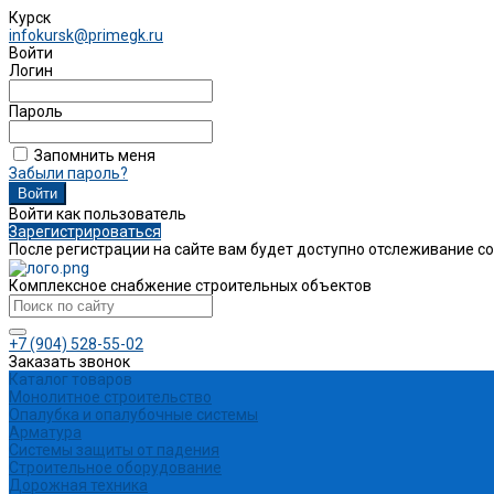
Курск
infokursk@primegk.ru
Войти
Логин
Пароль
Запомнить меня
Забыли пароль?
Войти как пользователь
Зарегистрироваться
После регистрации на сайте вам будет доступно отслеживание с
Комплексное снабжение строительных объектов
+7 (904) 528-55-02
Заказать звонок
Каталог товаров
Монолитное строительство
Опалубка и опалубочные системы
Арматура
Системы защиты от падения
Строительное оборудование
Дорожная техника