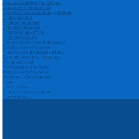
Приспособления для сварки
Сварочные генераторы
Противопожарное оборудование
Огнетушители
Рукава пожарные
Стволы пожарные
Пожарная арматура
Комплектующие
Обустройство стройплощадки
Бытовки строительные
Туалетные и душевые кабины
Дорожные конусы, барьеры
Мусоросбросы
Расходные материалы
Алмазный инструмент
Маркеры строительные
Буры
Георешетка
Для затирочных машин
Распродажа
Партнеры
Калькуляторы
Акции
Помощь
Покупки
Условия оплаты
Условия доставки
Вопрос - ответ