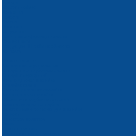
Бренды
Возврат и обмен
Компания
Новости
Статьи
Вакансии
Сотрудники
Политика конфиденциальности
Сертификаты
Продукция ГК Прайм на объектах
Контакты
...
Каталог товаров
Монолитное строительство
Опалубка и опалубочные системы
Опалубка перекрытий
Крупнощитовая опалубка
Опалубка колонн
Балочно-ригельная опалубка
Мелкощитовая опалубка
Объемная опалубка перекрытий
Комплектующие к опалубке
Фанера ламинированная для опалубки
Подкосы
Фиксаторы арматуры
Замки
Анкер, шкворень
Винты стяжные для опалубки