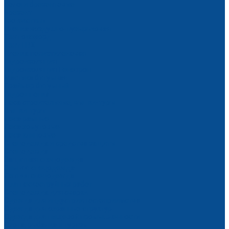
Пологи брезентовые
Брезент
Геотекстиль
Пленка воздушно-пузырьковая
Тент оксфорд
Тент ПВХ
Пленка полиэтиленовая
Гидроизоляция
Гидроизоляция Пенетрон
Мастика битумная
Праймер битумный
Гидрошпонка
Леса строительные, вышки-туры
Вышки-туры
Леса рамные
Леса хомутовые
Леса клиновые
Спецодежда и средства защиты
Спецодежда
Защитная спецодежда
Зимняя спецодежда
Летняя спецодежда
Для пескоструйных работ
Спецодежда для сварки
Одежда для индустрии гостеприимства
Одежда для охранных структур
Одежда для пищевой промышленности
Охота, рыбалка и туризм