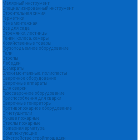
Малярный инструмент
Специализированный инструмент
Строительная химия
Герметики
Пена монтажная
Все для сада
Стремянки, лестницы
Тачки, колеса, камеры
Хозяйственные товары
Грузоподъемное оборудование
Тали
Стропы
Лебедки
Домкраты
Блоки монтажные, полиспасты
Сварочное оборудование
Сварочные аппараты
Для сварки
Газосварочное оборудование
Приспособления для сварки
Сварочные генераторы
Противопожарное оборудование
Огнетушители
Рукава пожарные
Стволы пожарные
Пожарная арматура
Комплектующие
Обустройство стройплощадки