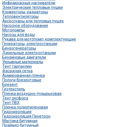
Инфракрасные нагреватели
Электрические тепловые пушки
Конвекторы, радиаторы
Тепловентиляторы
Аксессуары для тепловых пушек
Насосное оборудование
Мотопомпы
Насосы для воды
Рукава для мотопомп, комплектующие
Генераторы, электростанции
Бензогенераторы
Дизельные электростанции
Бензиновые двигатели
Укрывные материалы
Тент тарпаулин
Фасадная сетка
Армированная пленка
Пологи брезентовые
Брезент
Геотекстиль
Пленка воздушно-пузырьковая
Тент оксфорд
Тент ПВХ
Пленка полиэтиленовая
Гидроизоляция
Гидроизоляция Пенетрон
Мастика битумная
Праймер битумный