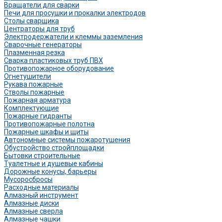
Вращатели для сварки
Печи для просушки и прокалки электродов
Столы сварщика
Центраторы для труб
Электродержатели и клеммы заземления
Сварочные генераторы
Плазменная резка
Сварка пластиковых труб ПВХ
Противопожарное оборудование
Огнетушители
Рукава пожарные
Стволы пожарные
Пожарная арматура
Комплектующие
Пожарные гидранты
Противопожарные полотна
Пожарные шкафы и щиты
Автономные системы пожаротушения
Обустройство стройплощадки
Бытовки строительные
Туалетные и душевые кабины
Дорожные конусы, барьеры
Мусоросбросы
Расходные материалы
Алмазный инструмент
Алмазные диски
Алмазные сверла
Алмазные чашки