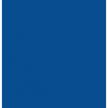
Условия доставки
Вопрос - ответ
Бренды
Возврат и обмен
Компания
Новости
Статьи
Вакансии
Сотрудники
Политика конфиденциальности
Сертификаты
Продукция ГК Прайм на объектах
Контакты
...
Каталог товаров
Монолитное строительство
Опалубка и опалубочные системы
Опалубка перекрытий
Крупнощитовая опалубка
Опалубка колонн
Балочно-ригельная опалубка
Мелкощитовая опалубка
Объемная опалубка перекрытий
Комплектующие к опалубке
Фанера ламинированная для опалубки
Подкосы
Фиксаторы арматуры
Замки