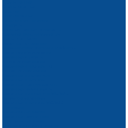
Стропы цепные
Стропы канатные
Лебедки
Лебедки ручные
Лебедки электрические
Домкраты
Блоки монтажные, полиспасты
Крановые весы, динамометры
Краны, кран-балки
Фасадные подъемники
Гидравлические тележки и штабелеры
Сварочное оборудование
Сварочные аппараты
Аргонодуговая сварка
Сварочные инверторы TIG
Ручная дуговая сварка
Сварочные выпрямители
Сварочные инверторы
Сварочные трансформаторы
Сварочные полуавтоматы
Сварочные выпрямители MIG/MAG
Подающие механизмы
Сварочные инверторы MIG/MAG
Для сварки
Проволока для сварки
Сварочные наконечники
Электроды для сварки
Газосварочное оборудование