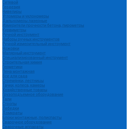
Сетевой
Геодезия
Нивелиры
Угломеры и уклономеры
Дальномеры лазерные
Измерители прочности бетона, пирометры
Курвиметры
Ручной инструмент
Наборы ручных инструментов
Ручной измерительный инструмент
Ножовки
Малярный инструмент
Специализированный инструмент
Строительная химия
Герметики
Пена монтажная
Все для сада
Стремянки, лестницы
Тачки, колеса, камеры
Хозяйственные товары
Грузоподъемное оборудование
Тали
Стропы
Лебедки
Домкраты
Блоки монтажные, полиспасты
Сварочное оборудование
Сварочные аппараты