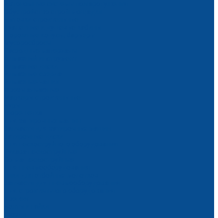
Автономные системы пожаротушения
Обустройство стройплощадки
Бытовки строительные
Туалетные и душевые кабины
Дорожные конусы, барьеры
Мусоросбросы
Расходные материалы
Алмазный инструмент
Алмазные диски
Алмазные сверла
Алмазные чашки
Фрезы алмазные
Маркеры строительные
Буры
Георешетка
Для затирочных машин
Запчасти для затирочных машин
Затирочные диски
Для пескоструйного оборудования
Рукава пескоструйные
Сопла пескоструйные
Для пневмооборудования
Пики для отбойных молотков
Запчасти для пневмооборудования
Для строительного оборудования
Крепеж
Болты и гайки
Гвозди