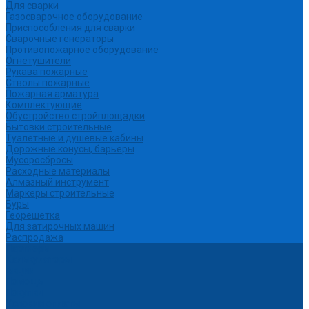
Для сварки
Газосварочное оборудование
Приспособления для сварки
Сварочные генераторы
Противопожарное оборудование
Огнетушители
Рукава пожарные
Стволы пожарные
Пожарная арматура
Комплектующие
Обустройство стройплощадки
Бытовки строительные
Туалетные и душевые кабины
Дорожные конусы, барьеры
Мусоросбросы
Расходные материалы
Алмазный инструмент
Маркеры строительные
Буры
Георешетка
Для затирочных машин
Распродажа
Партнеры
Калькуляторы
Акции
Помощь
Покупки
Условия оплаты