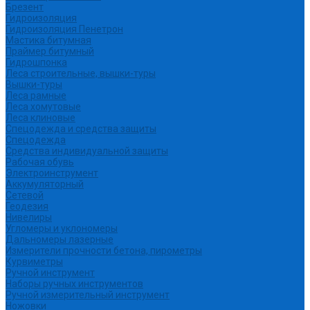
Брезент
Гидроизоляция
Гидроизоляция Пенетрон
Мастика битумная
Праймер битумный
Гидрошпонка
Леса строительные, вышки-туры
Вышки-туры
Леса рамные
Леса хомутовые
Леса клиновые
Спецодежда и средства защиты
Спецодежда
Средства индивидуальной защиты
Рабочая обувь
Электроинструмент
Аккумуляторный
Сетевой
Геодезия
Нивелиры
Угломеры и уклономеры
Дальномеры лазерные
Измерители прочности бетона, пирометры
Курвиметры
Ручной инструмент
Наборы ручных инструментов
Ручной измерительный инструмент
Ножовки