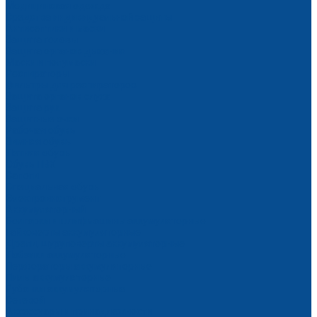
Медицинская одежда
Средства индивидуальной защиты
Антисептики и маски
Защита головы
Защита органов дыхания
Маски и полумаски
Респираторы
Фильтры для респираторов
Защита органов слуха
Защита рук
Защитные очки
Рабочая обувь
Зимняя обувь
Летняя обувь
Обувь ПВХ
Сапоги
Специальная обувь
Электроинструмент
Аккумуляторный
Болгарки и шлифмашины аккумуляторные
Гайковерты аккумуляторные
Дрели, шуруповерты аккумуляторные
Лобзики аккумуляторные
Перфораторы аккумуляторные
Пилы аккумуляторные
Рубанки аккумуляторные
Сетевой
Аксессуары и принадлежности