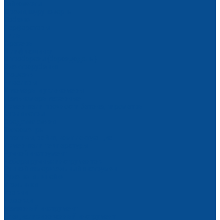
Гайковерты
Дрели, шуруповерты
Лобзики
Перфораторы
Пилы
Фрезеры
Шлифмашинки
Штроборезы (бороздоделы)
Электрорубанки
Геодезия
Нивелиры
Угломеры и уклономеры
Дальномеры лазерные
Измерители прочности бетона, пирометры
Курвиметры
Средства связи
Тахеометры
Штативы, рейки, комплектующие
Измерители температуры
Ручной инструмент
Наборы ручных инструментов
Ручной измерительный инструмент
Рулетки и линейки
Угольники
Уровни
Ножовки
Малярный инструмент
Специализированный инструмент