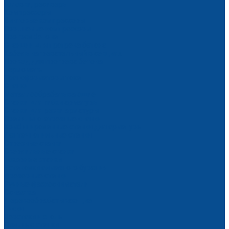
Головки, ресиверы
Компрессоры
Винтовые компрессоры
Поршневые компрессоры
Прогрев бетона
Станции для прогрева бетона
Кабель нагревательный в секциях
Провод для прогрева бетона
Термоматы
Трансформаторы тока
Станки
Металлообрабатывающие
Станки для гибки арматуры
Станки для резки арматуры
Правильно-отрезные станки
Комбинированные станки для арматуры
Ленточнопильные станки
Отрезные станки
Сверлильные станки
Токарные станки
Установки алмазного бурения
Фрезерные станки
Ручные фаскосниматели
Оснастка
Деревообрабатывающие
Тиски
Верстаки и столы
Пильные станки