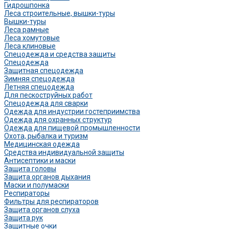
Гидрошпонка
Леса строительные, вышки-туры
Вышки-туры
Леса рамные
Леса хомутовые
Леса клиновые
Спецодежда и средства защиты
Спецодежда
Защитная спецодежда
Зимняя спецодежда
Летняя спецодежда
Для пескоструйных работ
Спецодежда для сварки
Одежда для индустрии гостеприимства
Одежда для охранных структур
Одежда для пищевой промышленности
Охота, рыбалка и туризм
Медицинская одежда
Средства индивидуальной защиты
Антисептики и маски
Защита головы
Защита органов дыхания
Маски и полумаски
Респираторы
Фильтры для респираторов
Защита органов слуха
Защита рук
Защитные очки