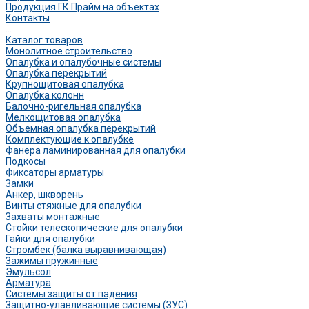
Продукция ГК Прайм на объектах
Контакты
...
Каталог товаров
Монолитное строительство
Опалубка и опалубочные системы
Опалубка перекрытий
Крупнощитовая опалубка
Опалубка колонн
Балочно-ригельная опалубка
Мелкощитовая опалубка
Объемная опалубка перекрытий
Комплектующие к опалубке
Фанера ламинированная для опалубки
Подкосы
Фиксаторы арматуры
Замки
Анкер, шкворень
Винты стяжные для опалубки
Захваты монтажные
Стойки телескопические для опалубки
Гайки для опалубки
Стромбек (балка выравнивающая)
Зажимы пружинные
Эмульсол
Арматура
Системы защиты от падения
Защитно-улавливающие системы (ЗУС)