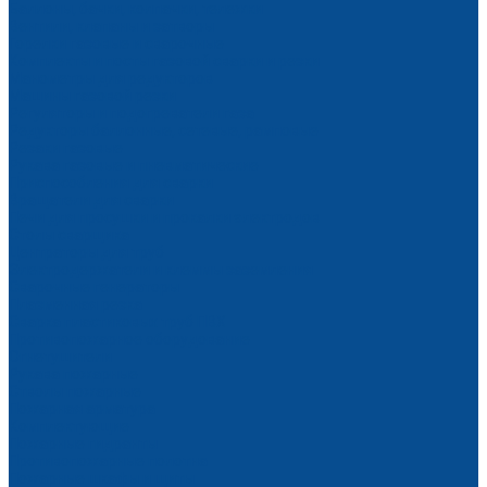
Баллоны, бачки, колпачки, тележки
Вентили, клапаны и затворы
Горелки газовые и сварочные
Комплекты и посты газовой сварки и резки
Манометры для редукторов
Машины газовой резки
Регуляторы и подогреватели газа
Редукторы баллонные, сетевые, рамповые
Резаки газовые
Рукава газовые и пневматические
Приспособления для сварки
Вращатели для сварки
Печи для просушки и прокалки электродов
Столы сварщика
Центраторы для труб
Электродержатели и клеммы заземления
Сварочные генераторы
Плазменная резка
Сварка пластиковых труб ПВХ
Противопожарное оборудование
Огнетушители
Рукава пожарные
Стволы пожарные
Пожарная арматура
Комплектующие
Пожарные гидранты
Противопожарные полотна
Пожарные шкафы и щиты