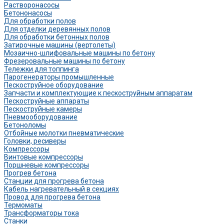
Растворонасосы
Бетононасосы
Для обработки полов
Для отделки деревянных полов
Для обработки бетонных полов
Затирочные машины (вертолеты)
Мозаично-шлифовальные машины по бетону
Фрезеровальные машины по бетону
Тележки для топпинга
Парогенераторы промышленные
Пескоструйное оборудование
Запчасти и комплектующие к пескоструйным аппаратам
Пескоструйные аппараты
Пескоструйные камеры
Пневмооборудование
Бетоноломы
Отбойные молотки пневматические
Головки, ресиверы
Компрессоры
Винтовые компрессоры
Поршневые компрессоры
Прогрев бетона
Станции для прогрева бетона
Кабель нагревательный в секциях
Провод для прогрева бетона
Термоматы
Трансформаторы тока
Станки