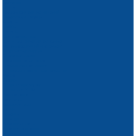
Заклепки
Ленты
Наборы крепежных изделий
Саморезы и шурупы
Хомуты
Шайбы
Шурупы
Круги зачистные
Круги торцевые лепестковые
Металлорежущий инструмент
Корончатые сверла
Отрезные диски
Шарошки по металлу
Промышленная химия
Антикоры и защитные покрытия
Масла
Смазки
Сетка штукатурная
Щетки для УШМ
Распродажа
Партнеры
Калькуляторы
Акции
Помощь
Покупки
Условия оплаты
Условия доставки
Вопрос - ответ