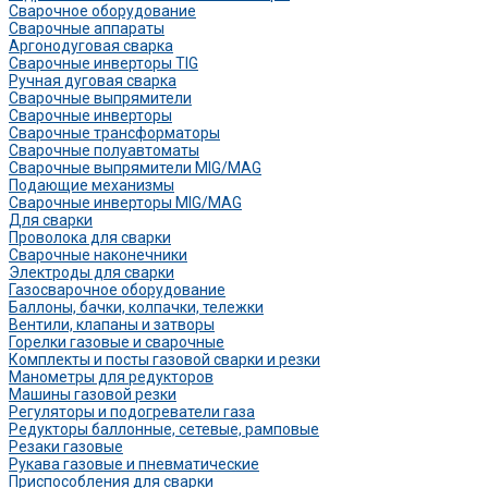
Сварочное оборудование
Сварочные аппараты
Аргонодуговая сварка
Сварочные инверторы TIG
Ручная дуговая сварка
Сварочные выпрямители
Сварочные инверторы
Сварочные трансформаторы
Сварочные полуавтоматы
Сварочные выпрямители MIG/MAG
Подающие механизмы
Сварочные инверторы MIG/MAG
Для сварки
Проволока для сварки
Сварочные наконечники
Электроды для сварки
Газосварочное оборудование
Баллоны, бачки, колпачки, тележки
Вентили, клапаны и затворы
Горелки газовые и сварочные
Комплекты и посты газовой сварки и резки
Манометры для редукторов
Машины газовой резки
Регуляторы и подогреватели газа
Редукторы баллонные, сетевые, рамповые
Резаки газовые
Рукава газовые и пневматические
Приспособления для сварки