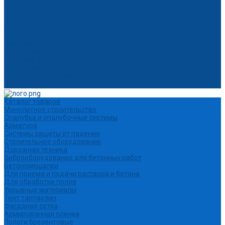
Бренды
Возврат и обмен
Компания
Новости
Статьи
Вакансии
Сотрудники
Политика конфиденциальности
Сертификаты
Продукция ГК Прайм на объектах
Контакты
Каталог товаров
Монолитное строительство
Опалубка и опалубочные системы
Арматура
Системы защиты от падения
Строительное оборудование
Дорожная техника
Виброоборудование для бетонных работ
Бетономешалки
Для приема и подачи раствора и бетона
Для обработки полов
Укрывные материалы
Тент тарпаулин
Фасадная сетка
Армированная пленка
Пологи брезентовые