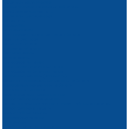
Вибраторы механические
Пневматические шариковые вибраторы
Преобразователи частоты
Вибраторы площадочные
Вибростолы
Виброрейки
Бетономешалки
Для приема и подачи раствора и бетона
Тара для раствора
Бадьи для бетона
Пневмонагнетатели
Растворонасосы
Бетононасосы
Для обработки полов
Для отделки деревянных полов
Для обработки бетонных полов
Затирочные машины (вертолеты)
Мозаично-шлифовальные машины по бетону
Фрезеровальные машины по бетону
Тележки для топпинга
Парогенераторы промышленные
Пескоструйное оборудование
Запчасти и комплектующие к пескоструйным аппаратам
Пескоструйные аппараты
Пескоструйные камеры
Пневмооборудование
Бетоноломы
Отбойные молотки пневматические