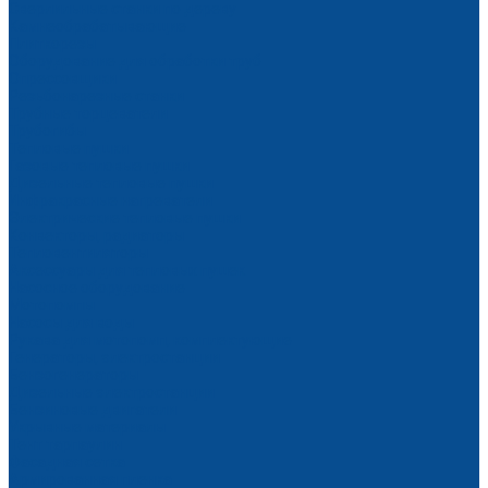
Сверлильные станки по дереву
Камнеобрабатывающие
Плиткорезы
Оборудование для обработки труб
Опрессовщики
Резьбонарезные станки
Трубные торцеватели
Трубогибы
Тепловые пушки
Газовые тепловые пушки
Дизельные тепловые пушки
Инфракрасные нагреватели
Электрические тепловые пушки
Конвекторы, радиаторы
Тепловентиляторы
Аксессуары для тепловых пушек
Насосное оборудование
Мотопомпы
Насосы для воды
Рукава для мотопомп, комплектующие
Генераторы, электростанции
Бензогенераторы
Дизельные электростанции
Бензиновые двигатели
Укрывные материалы
Тент тарпаулин
Фасадная сетка
Армированная пленка