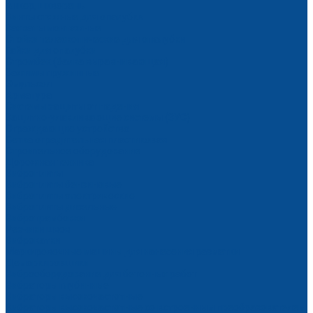
Анкер, шкворень
Винты стяжные для опалубки
Захваты монтажные
Стойки телескопические для опалубки
Гайки для опалубки
Стромбек (балка выравнивающая)
Зажимы пружинные
Эмульсол
Арматура
Системы защиты от падения
Защитно-улавливающие системы (ЗУС)
Ограждающие устройства
Сетка оградительная пластиковая
Строительное оборудование
Дорожная техника
Виброплиты
Виброплиты бензиновые
Виброплиты электрические
Виброплиты дизельные
Вибротрамбовки
Резчики швов
Виброкатки
Маркировочные машины для нанесения разметки
Демаркировщики
Виброоборудование для бетонных работ
Вибраторы глубинные
Вибраторы высокочастотные
Вибраторы высокочастотные со встроенным преобразователем