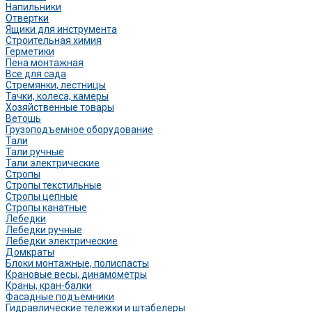
Напильники
Отвертки
Ящики для инструмента
Строительная химия
Герметики
Пена монтажная
Все для сада
Стремянки, лестницы
Тачки, колеса, камеры
Хозяйственные товары
Ветошь
Грузоподъемное оборудование
Тали
Тали ручные
Тали электрические
Стропы
Стропы текстильные
Стропы цепные
Стропы канатные
Лебедки
Лебедки ручные
Лебедки электрические
Домкраты
Блоки монтажные, полиспасты
Крановые весы, динамометры
Краны, кран-балки
Фасадные подъемники
Гидравлические тележки и штабелеры