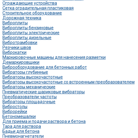
Ограждающие устройства
Сетка оградительная пластиковая
Строительное оборудование
Дорожная техника
Виброплиты
Виброплиты бензиновые
Виброплиты электрические
Виброплиты дизельные
Вибротрамбовки
Резчики швов
Виброкатки
Маркировочные машины для нанесения разметки
Демаркировщики
Виброоборудование для бетонных работ
Вибраторы глубинные
Вибраторы высокочастотные
Вибраторы высокочастотные со встроенным преобразователем
Вибраторы механические
Пневматические шариковые вибраторы
Преобразователи частоты
Вибраторы площадочные
Вибростолы
Виброрейки
Бетономешалки
Для приема и подачи раствора и бетона
Тара для раствора
Бадьи для бетона
Пневмонагнетатели