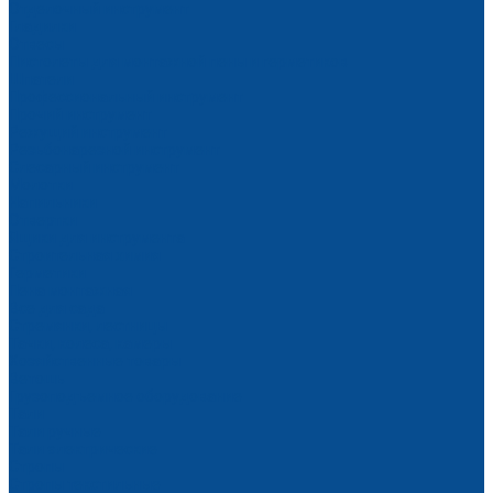
Отделочный инструмент
Гладилки
Отвесы
Пистолеты для монтажной пены и герметиков
Шпатели
Профессиональный инструмент
Прочий инструмент
Режущий инструмент
Резьбонарезной инструмент
Слесарный инструмент
Молотки
Напильники
Отвертки
Ящики для инструмента
Строительная химия
Герметики
Пена монтажная
Все для сада
Стремянки, лестницы
Тачки, колеса, камеры
Хозяйственные товары
Ветошь
Грузоподъемное оборудование
Тали
Тали ручные
Тали электрические
Стропы
Стропы текстильные