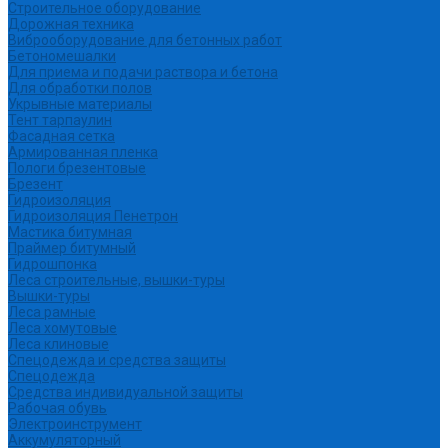
Строительное оборудование
Дорожная техника
Виброоборудование для бетонных работ
Бетономешалки
Для приема и подачи раствора и бетона
Для обработки полов
Укрывные материалы
Тент тарпаулин
Фасадная сетка
Армированная пленка
Пологи брезентовые
Брезент
Гидроизоляция
Гидроизоляция Пенетрон
Мастика битумная
Праймер битумный
Гидрошпонка
Леса строительные, вышки-туры
Вышки-туры
Леса рамные
Леса хомутовые
Леса клиновые
Спецодежда и средства защиты
Спецодежда
Средства индивидуальной защиты
Рабочая обувь
Электроинструмент
Аккумуляторный