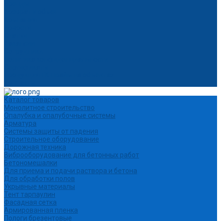
Бренды
Возврат и обмен
Компания
Новости
Статьи
Вакансии
Сотрудники
Политика конфиденциальности
Сертификаты
Продукция ГК Прайм на объектах
Контакты
Каталог товаров
Монолитное строительство
Опалубка и опалубочные системы
Арматура
Системы защиты от падения
Строительное оборудование
Дорожная техника
Виброоборудование для бетонных работ
Бетономешалки
Для приема и подачи раствора и бетона
Для обработки полов
Укрывные материалы
Тент тарпаулин
Фасадная сетка
Армированная пленка
Пологи брезентовые