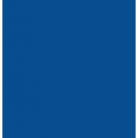
Пологи брезентовые
Брезент
Геотекстиль
Пленка воздушно-пузырьковая
Тент оксфорд
Тент ПВХ
Пленка полиэтиленовая
Гидроизоляция
Гидроизоляция Пенетрон
Мастика битумная
Праймер битумный
Гидрошпонка
Леса строительные, вышки-туры
Вышки-туры
Леса рамные
Леса хомутовые
Леса клиновые
Спецодежда и средства защиты
Спецодежда
Защитная спецодежда
Зимняя спецодежда
Летняя спецодежда
Для пескоструйных работ
Спецодежда для сварки
Одежда для индустрии гостеприимства
Одежда для охранных структур
Одежда для пищевой промышленности
Охота, рыбалка и туризм