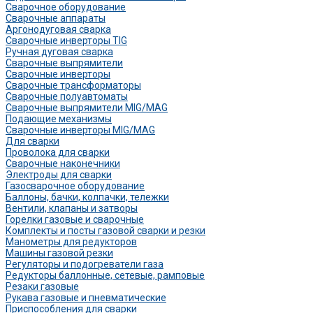
Сварочное оборудование
Сварочные аппараты
Аргонодуговая сварка
Сварочные инверторы TIG
Ручная дуговая сварка
Сварочные выпрямители
Сварочные инверторы
Сварочные трансформаторы
Сварочные полуавтоматы
Сварочные выпрямители MIG/MAG
Подающие механизмы
Сварочные инверторы MIG/MAG
Для сварки
Проволока для сварки
Сварочные наконечники
Электроды для сварки
Газосварочное оборудование
Баллоны, бачки, колпачки, тележки
Вентили, клапаны и затворы
Горелки газовые и сварочные
Комплекты и посты газовой сварки и резки
Манометры для редукторов
Машины газовой резки
Регуляторы и подогреватели газа
Редукторы баллонные, сетевые, рамповые
Резаки газовые
Рукава газовые и пневматические
Приспособления для сварки