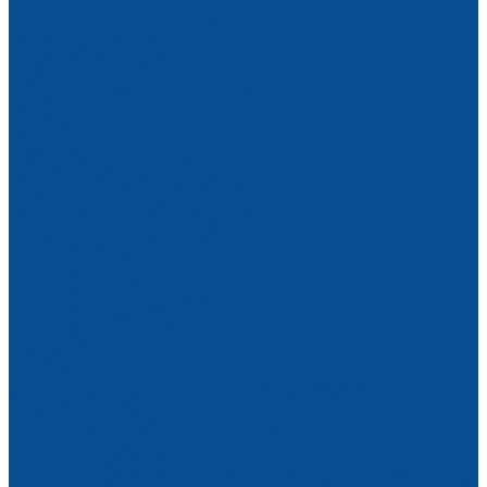
Анкер, шкворень
Винты стяжные для опалубки
Захваты монтажные
Стойки телескопические для опалубки
Гайки для опалубки
Стромбек (балка выравнивающая)
Зажимы пружинные
Эмульсол
Арматура
Системы защиты от падения
Защитно-улавливающие системы (ЗУС)
Ограждающие устройства
Сетка оградительная пластиковая
Строительное оборудование
Дорожная техника
Виброплиты
Виброплиты бензиновые
Виброплиты электрические
Виброплиты дизельные
Вибротрамбовки
Резчики швов
Виброкатки
Маркировочные машины для нанесения разметки
Демаркировщики
Виброоборудование для бетонных работ
Вибраторы глубинные
Вибраторы высокочастотные
Вибраторы высокочастотные со встроенным преобразователем