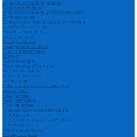
Строительное оборудование
Дорожная техника
Виброоборудование для бетонных работ
Бетономешалки
Для приема и подачи раствора и бетона
Для обработки полов
Укрывные материалы
Тент тарпаулин
Фасадная сетка
Армированная пленка
Пологи брезентовые
Брезент
Гидроизоляция
Гидроизоляция Пенетрон
Мастика битумная
Праймер битумный
Гидрошпонка
Леса строительные, вышки-туры
Вышки-туры
Леса рамные
Леса хомутовые
Леса клиновые
Спецодежда и средства защиты
Спецодежда
Средства индивидуальной защиты
Рабочая обувь
Электроинструмент
Аккумуляторный