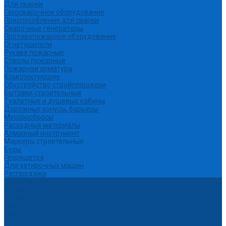
Для сварки
Газосварочное оборудование
Приспособления для сварки
Сварочные генераторы
Противопожарное оборудование
Огнетушители
Рукава пожарные
Стволы пожарные
Пожарная арматура
Комплектующие
Обустройство стройплощадки
Бытовки строительные
Туалетные и душевые кабины
Дорожные конусы, барьеры
Мусоросбросы
Расходные материалы
Алмазный инструмент
Маркеры строительные
Буры
Георешетка
Для затирочных машин
Распродажа
Партнеры
Калькуляторы
Акции
Помощь
Покупки
Условия оплаты