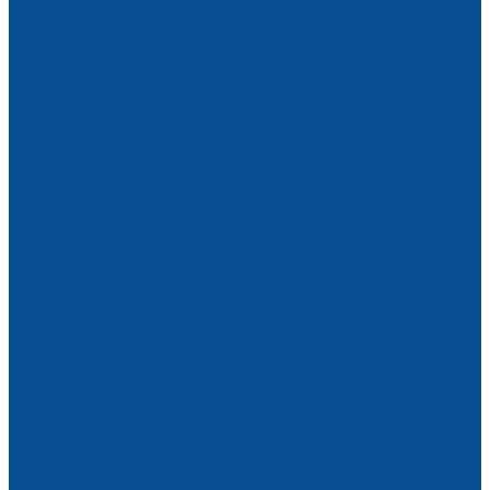
Медицинская одежда
Средства индивидуальной защиты
Антисептики и маски
Защита головы
Защита органов дыхания
Маски и полумаски
Респираторы
Фильтры для респираторов
Защита органов слуха
Защита рук
Защитные очки
Рабочая обувь
Зимняя обувь
Летняя обувь
Обувь ПВХ
Сапоги
Специальная обувь
Электроинструмент
Аккумуляторный
Болгарки и шлифмашины аккумуляторные
Гайковерты аккумуляторные
Дрели, шуруповерты аккумуляторные
Лобзики аккумуляторные
Перфораторы аккумуляторные
Пилы аккумуляторные
Рубанки аккумуляторные
Сетевой
Аксессуары и принадлежности