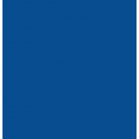
Баллоны, бачки, колпачки, тележки
Вентили, клапаны и затворы
Горелки газовые и сварочные
Комплекты и посты газовой сварки и резки
Манометры для редукторов
Машины газовой резки
Регуляторы и подогреватели газа
Редукторы баллонные, сетевые, рамповые
Резаки газовые
Рукава газовые и пневматические
Приспособления для сварки
Вращатели для сварки
Печи для просушки и прокалки электродов
Столы сварщика
Центраторы для труб
Электродержатели и клеммы заземления
Сварочные генераторы
Плазменная резка
Сварка пластиковых труб ПВХ
Противопожарное оборудование
Огнетушители
Рукава пожарные
Стволы пожарные
Пожарная арматура
Комплектующие
Пожарные гидранты
Противопожарные полотна
Пожарные шкафы и щиты