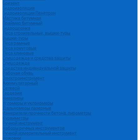
Брезент
Гидроизоляция
Гидроизоляция Пенетрон
Мастика битумная
Праймер битумный
Гидрошпонка
Леса строительные, вышки-туры
Вышки-туры
Леса рамные
Леса хомутовые
Леса клиновые
Спецодежда и средства защиты
Спецодежда
Средства индивидуальной защиты
Рабочая обувь
Электроинструмент
Аккумуляторный
Сетевой
Геодезия
Нивелиры
Угломеры и уклономеры
Дальномеры лазерные
Измерители прочности бетона, пирометры
Курвиметры
Ручной инструмент
Наборы ручных инструментов
Ручной измерительный инструмент
Ножовки