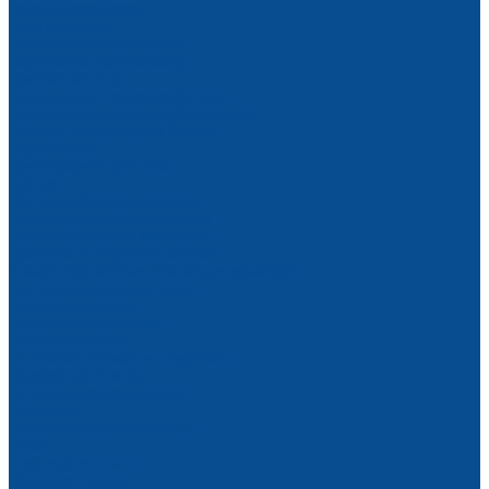
Головки, ресиверы
Компрессоры
Винтовые компрессоры
Поршневые компрессоры
Прогрев бетона
Станции для прогрева бетона
Кабель нагревательный в секциях
Провод для прогрева бетона
Термоматы
Трансформаторы тока
Станки
Металлообрабатывающие
Станки для гибки арматуры
Станки для резки арматуры
Правильно-отрезные станки
Комбинированные станки для арматуры
Ленточнопильные станки
Отрезные станки
Сверлильные станки
Токарные станки
Установки алмазного бурения
Фрезерные станки
Ручные фаскосниматели
Оснастка
Деревообрабатывающие
Тиски
Верстаки и столы
Пильные станки