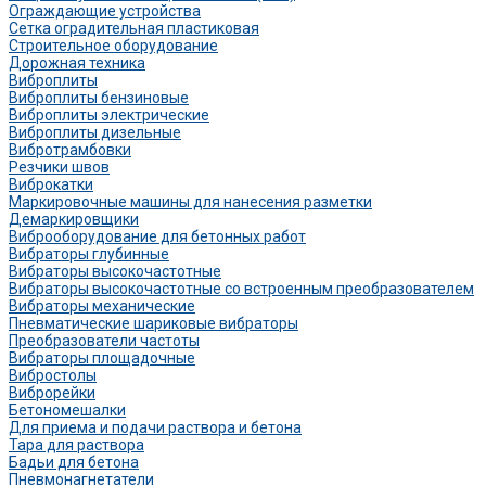
Ограждающие устройства
Сетка оградительная пластиковая
Строительное оборудование
Дорожная техника
Виброплиты
Виброплиты бензиновые
Виброплиты электрические
Виброплиты дизельные
Вибротрамбовки
Резчики швов
Виброкатки
Маркировочные машины для нанесения разметки
Демаркировщики
Виброоборудование для бетонных работ
Вибраторы глубинные
Вибраторы высокочастотные
Вибраторы высокочастотные со встроенным преобразователем
Вибраторы механические
Пневматические шариковые вибраторы
Преобразователи частоты
Вибраторы площадочные
Вибростолы
Виброрейки
Бетономешалки
Для приема и подачи раствора и бетона
Тара для раствора
Бадьи для бетона
Пневмонагнетатели