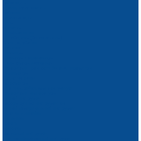
Гайковерты
Дрели, шуруповерты
Лобзики
Перфораторы
Пилы
Фрезеры
Шлифмашинки
Штроборезы (бороздоделы)
Электрорубанки
Геодезия
Нивелиры
Угломеры и уклономеры
Дальномеры лазерные
Измерители прочности бетона, пирометры
Курвиметры
Средства связи
Тахеометры
Штативы, рейки, комплектующие
Измерители температуры
Ручной инструмент
Наборы ручных инструментов
Ручной измерительный инструмент
Рулетки и линейки
Угольники
Уровни
Ножовки
Малярный инструмент
Специализированный инструмент