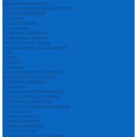
Малярный инструмент
Специализированный инструмент
Строительная химия
Герметики
Пена монтажная
Все для сада
Стремянки, лестницы
Тачки, колеса, камеры
Хозяйственные товары
Грузоподъемное оборудование
Тали
Стропы
Лебедки
Домкраты
Блоки монтажные, полиспасты
Сварочное оборудование
Сварочные аппараты
Для сварки
Газосварочное оборудование
Приспособления для сварки
Сварочные генераторы
Противопожарное оборудование
Огнетушители
Рукава пожарные
Стволы пожарные
Пожарная арматура
Комплектующие
Обустройство стройплощадки