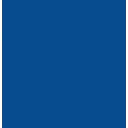
Стропы цепные
Стропы канатные
Лебедки
Лебедки ручные
Лебедки электрические
Домкраты
Блоки монтажные, полиспасты
Крановые весы, динамометры
Краны, кран-балки
Фасадные подъемники
Гидравлические тележки и штабелеры
Сварочное оборудование
Сварочные аппараты
Аргонодуговая сварка
Сварочные инверторы TIG
Ручная дуговая сварка
Сварочные выпрямители
Сварочные инверторы
Сварочные трансформаторы
Сварочные полуавтоматы
Сварочные выпрямители MIG/MAG
Подающие механизмы
Сварочные инверторы MIG/MAG
Для сварки
Проволока для сварки
Сварочные наконечники
Электроды для сварки
Газосварочное оборудование