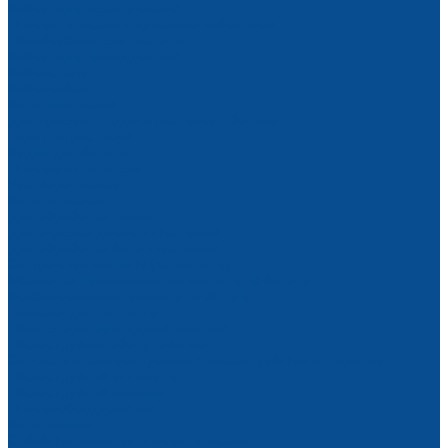
Вибраторы механические
Пневматические шариковые вибраторы
Преобразователи частоты
Вибраторы площадочные
Вибростолы
Виброрейки
Бетономешалки
Для приема и подачи раствора и бетона
Тара для раствора
Бадьи для бетона
Пневмонагнетатели
Растворонасосы
Бетононасосы
Для обработки полов
Для отделки деревянных полов
Для обработки бетонных полов
Затирочные машины (вертолеты)
Мозаично-шлифовальные машины по бетону
Фрезеровальные машины по бетону
Тележки для топпинга
Парогенераторы промышленные
Пескоструйное оборудование
Запчасти и комплектующие к пескоструйным аппаратам
Пескоструйные аппараты
Пескоструйные камеры
Пневмооборудование
Бетоноломы
Отбойные молотки пневматические