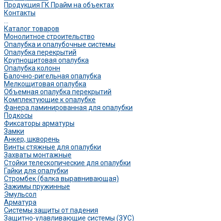
Продукция ГК Прайм на объектах
Контакты
...
Каталог товаров
Монолитное строительство
Опалубка и опалубочные системы
Опалубка перекрытий
Крупнощитовая опалубка
Опалубка колонн
Балочно-ригельная опалубка
Мелкощитовая опалубка
Объемная опалубка перекрытий
Комплектующие к опалубке
Фанера ламинированная для опалубки
Подкосы
Фиксаторы арматуры
Замки
Анкер, шкворень
Винты стяжные для опалубки
Захваты монтажные
Стойки телескопические для опалубки
Гайки для опалубки
Стромбек (балка выравнивающая)
Зажимы пружинные
Эмульсол
Арматура
Системы защиты от падения
Защитно-улавливающие системы (ЗУС)