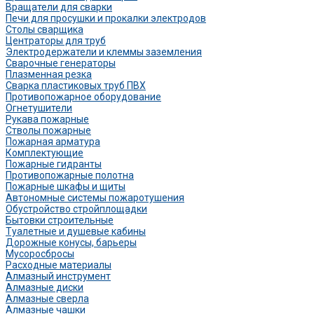
Вращатели для сварки
Печи для просушки и прокалки электродов
Столы сварщика
Центраторы для труб
Электродержатели и клеммы заземления
Сварочные генераторы
Плазменная резка
Сварка пластиковых труб ПВХ
Противопожарное оборудование
Огнетушители
Рукава пожарные
Стволы пожарные
Пожарная арматура
Комплектующие
Пожарные гидранты
Противопожарные полотна
Пожарные шкафы и щиты
Автономные системы пожаротушения
Обустройство стройплощадки
Бытовки строительные
Туалетные и душевые кабины
Дорожные конусы, барьеры
Мусоросбросы
Расходные материалы
Алмазный инструмент
Алмазные диски
Алмазные сверла
Алмазные чашки