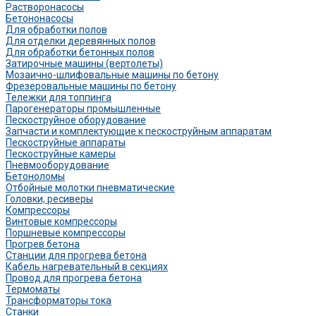
Растворонасосы
Бетононасосы
Для обработки полов
Для отделки деревянных полов
Для обработки бетонных полов
Затирочные машины (вертолеты)
Мозаично-шлифовальные машины по бетону
Фрезеровальные машины по бетону
Тележки для топпинга
Парогенераторы промышленные
Пескоструйное оборудование
Запчасти и комплектующие к пескоструйным аппаратам
Пескоструйные аппараты
Пескоструйные камеры
Пневмооборудование
Бетоноломы
Отбойные молотки пневматические
Головки, ресиверы
Компрессоры
Винтовые компрессоры
Поршневые компрессоры
Прогрев бетона
Станции для прогрева бетона
Кабель нагревательный в секциях
Провод для прогрева бетона
Термоматы
Трансформаторы тока
Станки