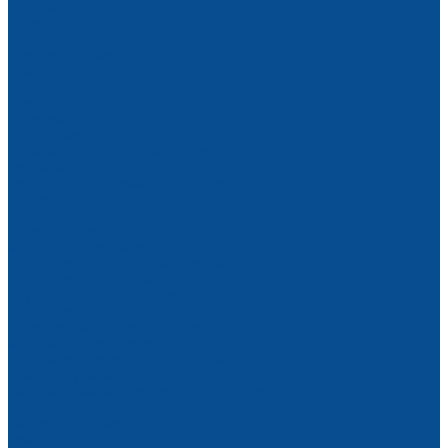
Условия доставки
Вопрос - ответ
Бренды
Возврат и обмен
Компания
Новости
Статьи
Вакансии
Сотрудники
Политика конфиденциальности
Сертификаты
Продукция ГК Прайм на объектах
Контакты
...
Каталог товаров
Монолитное строительство
Опалубка и опалубочные системы
Опалубка перекрытий
Крупнощитовая опалубка
Опалубка колонн
Балочно-ригельная опалубка
Мелкощитовая опалубка
Объемная опалубка перекрытий
Комплектующие к опалубке
Фанера ламинированная для опалубки
Подкосы
Фиксаторы арматуры
Замки