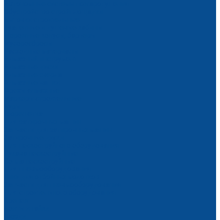
Автономные системы пожаротушения
Обустройство стройплощадки
Бытовки строительные
Туалетные и душевые кабины
Дорожные конусы, барьеры
Мусоросбросы
Расходные материалы
Алмазный инструмент
Алмазные диски
Алмазные сверла
Алмазные чашки
Фрезы алмазные
Маркеры строительные
Буры
Георешетка
Для затирочных машин
Запчасти для затирочных машин
Затирочные диски
Для пескоструйного оборудования
Рукава пескоструйные
Сопла пескоструйные
Для пневмооборудования
Пики для отбойных молотков
Запчасти для пневмооборудования
Для строительного оборудования
Крепеж
Болты и гайки
Гвозди