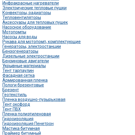
Инфракрасные нагреватели
Электрические тепловые пушки
Конвекторы, радиаторы
Тепловентиляторы
Аксессуары для тепловых пушек
Насосное оборудование
Мотопомпы
Насосы для воды
Рукава для мотопомп, комплектующие
Генераторы, электростанции
Бензогенераторы
Дизельные электростанции
Бензиновые двигатели
Укрывные материалы
Тент тарпаулин
Фасадная сетка
Армированная пленка
Пологи брезентовые
Брезент
Геотекстиль
Пленка воздушно-пузырьковая
Тент оксфорд
Тент ПВХ
Пленка полиэтиленовая
Гидроизоляция
Гидроизоляция Пенетрон
Мастика битумная
Праймер битумный