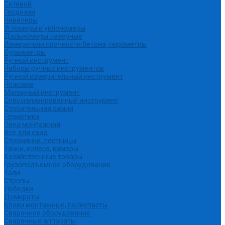
Сетевой
Геодезия
Нивелиры
Угломеры и уклономеры
Дальномеры лазерные
Измерители прочности бетона, пирометры
Курвиметры
Ручной инструмент
Наборы ручных инструментов
Ручной измерительный инструмент
Ножовки
Малярный инструмент
Специализированный инструмент
Строительная химия
Герметики
Пена монтажная
Все для сада
Стремянки, лестницы
Тачки, колеса, камеры
Хозяйственные товары
Грузоподъемное оборудование
Тали
Стропы
Лебедки
Домкраты
Блоки монтажные, полиспасты
Сварочное оборудование
Сварочные аппараты