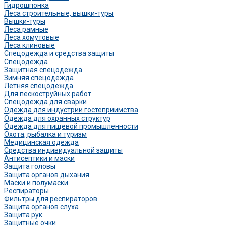
Гидрошпонка
Леса строительные, вышки-туры
Вышки-туры
Леса рамные
Леса хомутовые
Леса клиновые
Спецодежда и средства защиты
Спецодежда
Защитная спецодежда
Зимняя спецодежда
Летняя спецодежда
Для пескоструйных работ
Спецодежда для сварки
Одежда для индустрии гостеприимства
Одежда для охранных структур
Одежда для пищевой промышленности
Охота, рыбалка и туризм
Медицинская одежда
Средства индивидуальной защиты
Антисептики и маски
Защита головы
Защита органов дыхания
Маски и полумаски
Респираторы
Фильтры для респираторов
Защита органов слуха
Защита рук
Защитные очки