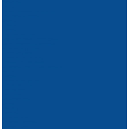
Заклепки
Ленты
Наборы крепежных изделий
Саморезы и шурупы
Хомуты
Шайбы
Шурупы
Круги зачистные
Круги торцевые лепестковые
Металлорежущий инструмент
Корончатые сверла
Отрезные диски
Шарошки по металлу
Промышленная химия
Антикоры и защитные покрытия
Масла
Смазки
Сетка штукатурная
Щетки для УШМ
Распродажа
Партнеры
Калькуляторы
Акции
Помощь
Покупки
Условия оплаты
Условия доставки
Вопрос - ответ