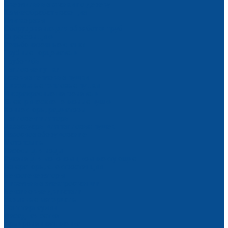
Сверлильные станки по дереву
Камнеобрабатывающие
Плиткорезы
Оборудование для обработки труб
Опрессовщики
Резьбонарезные станки
Трубные торцеватели
Трубогибы
Тепловые пушки
Газовые тепловые пушки
Дизельные тепловые пушки
Инфракрасные нагреватели
Электрические тепловые пушки
Конвекторы, радиаторы
Тепловентиляторы
Аксессуары для тепловых пушек
Насосное оборудование
Мотопомпы
Насосы для воды
Рукава для мотопомп, комплектующие
Генераторы, электростанции
Бензогенераторы
Дизельные электростанции
Бензиновые двигатели
Укрывные материалы
Тент тарпаулин
Фасадная сетка
Армированная пленка