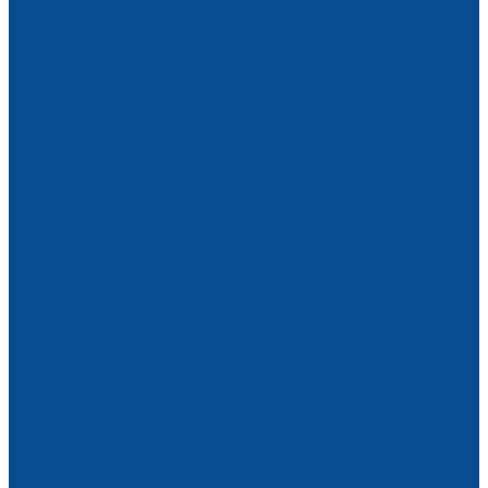
Отделочный инструмент
Гладилки
Отвесы
Пистолеты для монтажной пены и герметиков
Шпатели
Профессиональный инструмент
Прочий инструмент
Режущий инструмент
Резьбонарезной инструмент
Слесарный инструмент
Молотки
Напильники
Отвертки
Ящики для инструмента
Строительная химия
Герметики
Пена монтажная
Все для сада
Стремянки, лестницы
Тачки, колеса, камеры
Хозяйственные товары
Ветошь
Грузоподъемное оборудование
Тали
Тали ручные
Тали электрические
Стропы
Стропы текстильные