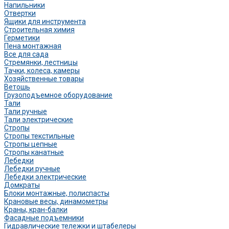
Напильники
Отвертки
Ящики для инструмента
Строительная химия
Герметики
Пена монтажная
Все для сада
Стремянки, лестницы
Тачки, колеса, камеры
Хозяйственные товары
Ветошь
Грузоподъемное оборудование
Тали
Тали ручные
Тали электрические
Стропы
Стропы текстильные
Стропы цепные
Стропы канатные
Лебедки
Лебедки ручные
Лебедки электрические
Домкраты
Блоки монтажные, полиспасты
Крановые весы, динамометры
Краны, кран-балки
Фасадные подъемники
Гидравлические тележки и штабелеры