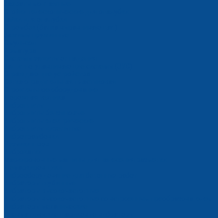
Захваты монтажные
Стойки телескопические для опалубки
Гайки для опалубки
Стромбек (балка выравнивающая)
Зажимы пружинные
Эмульсол
Арматура
Системы защиты от падения
Защитно-улавливающие системы (ЗУС)
Ограждающие устройства
Сетка оградительная пластиковая
Строительное оборудование
Дорожная техника
Виброплиты
Виброплиты бензиновые
Виброплиты электрические
Виброплиты дизельные
Вибротрамбовки
Резчики швов
Виброкатки
Маркировочные машины для нанесения разметки
Демаркировщики
Виброоборудование для бетонных работ
Вибраторы глубинные
Вибраторы высокочастотные
Вибраторы высокочастотные со встроенным преобразователем
Вибраторы механические
Пневматические шариковые вибраторы