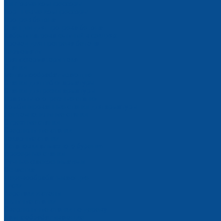
Винтовые компрессоры
Поршневые компрессоры
Прогрев бетона
Станции для прогрева бетона
Кабель нагревательный в секциях
Провод для прогрева бетона
Термоматы
Трансформаторы тока
Станки
Металлообрабатывающие
Станки для гибки арматуры
Станки для резки арматуры
Правильно-отрезные станки
Комбинированные станки для арматуры
Ленточнопильные станки
Отрезные станки
Сверлильные станки
Токарные станки
Установки алмазного бурения
Фрезерные станки
Ручные фаскосниматели
Оснастка
Деревообрабатывающие
Тиски
Верстаки и столы
Пильные станки
Сверлильные станки по дереву
Камнеобрабатывающие