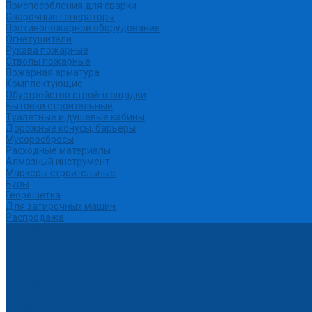
Приспособления для сварки
Сварочные генераторы
Противопожарное оборудование
Огнетушители
Рукава пожарные
Стволы пожарные
Пожарная арматура
Комплектующие
Обустройство стройплощадки
Бытовки строительные
Туалетные и душевые кабины
Дорожные конусы, барьеры
Мусоросбросы
Расходные материалы
Алмазный инструмент
Маркеры строительные
Буры
Георешетка
Для затирочных машин
Распродажа
Партнеры
Калькуляторы
Акции
Помощь
Покупки
Условия оплаты
Условия доставки
Вопрос - ответ