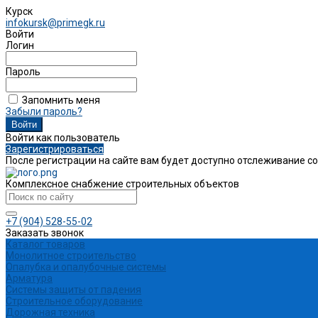
Курск
infokursk@primegk.ru
Войти
Логин
Пароль
Запомнить меня
Забыли пароль?
Войти как пользователь
Зарегистрироваться
После регистрации на сайте вам будет доступно отслеживание с
Комплексное снабжение строительных объектов
+7 (904) 528-55-02
Заказать звонок
Каталог товаров
Монолитное строительство
Опалубка и опалубочные системы
Арматура
Системы защиты от падения
Строительное оборудование
Дорожная техника