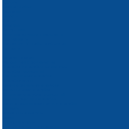
Бренды
Возврат и обмен
Компания
Новости
Статьи
Вакансии
Сотрудники
Политика конфиденциальности
Сертификаты
Продукция ГК Прайм на объектах
Контакты
...
Каталог товаров
Монолитное строительство
Опалубка и опалубочные системы
Опалубка перекрытий
Крупнощитовая опалубка
Опалубка колонн
Балочно-ригельная опалубка
Мелкощитовая опалубка
Объемная опалубка перекрытий
Комплектующие к опалубке
Фанера ламинированная для опалубки
Подкосы
Фиксаторы арматуры
Замки
Анкер, шкворень
Винты стяжные для опалубки