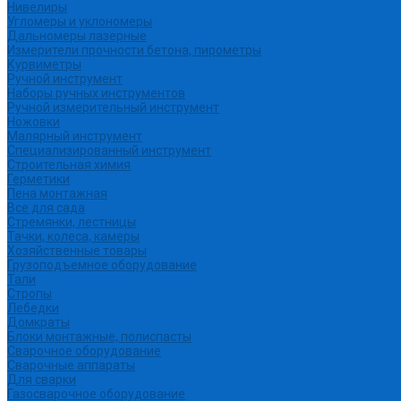
Нивелиры
Угломеры и уклономеры
Дальномеры лазерные
Измерители прочности бетона, пирометры
Курвиметры
Ручной инструмент
Наборы ручных инструментов
Ручной измерительный инструмент
Ножовки
Малярный инструмент
Специализированный инструмент
Строительная химия
Герметики
Пена монтажная
Все для сада
Стремянки, лестницы
Тачки, колеса, камеры
Хозяйственные товары
Грузоподъемное оборудование
Тали
Стропы
Лебедки
Домкраты
Блоки монтажные, полиспасты
Сварочное оборудование
Сварочные аппараты
Для сварки
Газосварочное оборудование