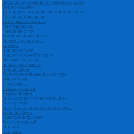
Виброоборудование для бетонных работ
Бетономешалки
Для приема и подачи раствора и бетона
Для обработки полов
Укрывные материалы
Тент тарпаулин
Фасадная сетка
Армированная пленка
Пологи брезентовые
Брезент
Гидроизоляция
Гидроизоляция Пенетрон
Мастика битумная
Праймер битумный
Гидрошпонка
Леса строительные, вышки-туры
Вышки-туры
Леса рамные
Леса хомутовые
Леса клиновые
Спецодежда и средства защиты
Спецодежда
Средства индивидуальной защиты
Рабочая обувь
Электроинструмент
Аккумуляторный
Сетевой
Геодезия