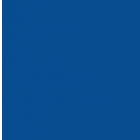
Преобразователи частоты
Вибраторы площадочные
Вибростолы
Виброрейки
Бетономешалки
Для приема и подачи раствора и бетона
Тара для раствора
Бадьи для бетона
Пневмонагнетатели
Растворонасосы
Бетононасосы
Для обработки полов
Для отделки деревянных полов
Для обработки бетонных полов
Затирочные машины (вертолеты)
Мозаично-шлифовальные машины по бетону
Фрезеровальные машины по бетону
Тележки для топпинга
Парогенераторы промышленные
Пескоструйное оборудование
Запчасти и комплектующие к пескоструйным аппаратам
Пескоструйные аппараты
Пескоструйные камеры
Пневмооборудование
Бетоноломы
Отбойные молотки пневматические
Головки, ресиверы
Компрессоры