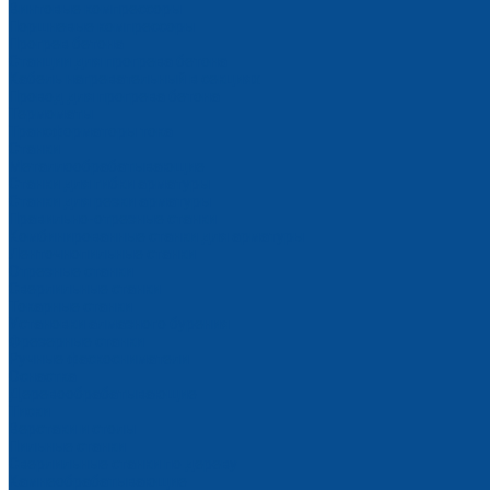
Винтовые компрессоры
Поршневые компрессоры
Прогрев бетона
Станции для прогрева бетона
Кабель нагревательный в секциях
Провод для прогрева бетона
Термоматы
Трансформаторы тока
Станки
Металлообрабатывающие
Станки для гибки арматуры
Станки для резки арматуры
Правильно-отрезные станки
Комбинированные станки для арматуры
Ленточнопильные станки
Отрезные станки
Сверлильные станки
Токарные станки
Установки алмазного бурения
Фрезерные станки
Ручные фаскосниматели
Оснастка
Деревообрабатывающие
Тиски
Верстаки и столы
Пильные станки
Сверлильные станки по дереву
Камнеобрабатывающие