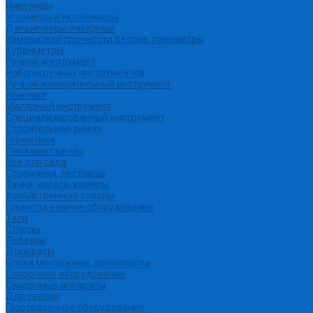
Нивелиры
Угломеры и уклономеры
Дальномеры лазерные
Измерители прочности бетона, пирометры
Курвиметры
Ручной инструмент
Наборы ручных инструментов
Ручной измерительный инструмент
Ножовки
Малярный инструмент
Специализированный инструмент
Строительная химия
Герметики
Пена монтажная
Все для сада
Стремянки, лестницы
Тачки, колеса, камеры
Хозяйственные товары
Грузоподъемное оборудование
Тали
Стропы
Лебедки
Домкраты
Блоки монтажные, полиспасты
Сварочное оборудование
Сварочные аппараты
Для сварки
Газосварочное оборудование