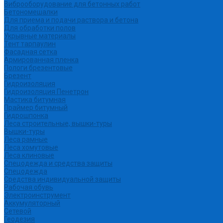
Виброоборудование для бетонных работ
Бетономешалки
Для приема и подачи раствора и бетона
Для обработки полов
Укрывные материалы
Тент тарпаулин
Фасадная сетка
Армированная пленка
Пологи брезентовые
Брезент
Гидроизоляция
Гидроизоляция Пенетрон
Мастика битумная
Праймер битумный
Гидрошпонка
Леса строительные, вышки-туры
Вышки-туры
Леса рамные
Леса хомутовые
Леса клиновые
Спецодежда и средства защиты
Спецодежда
Средства индивидуальной защиты
Рабочая обувь
Электроинструмент
Аккумуляторный
Сетевой
Геодезия