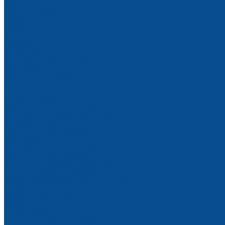
Бренды
Возврат и обмен
Компания
Новости
Статьи
Вакансии
Сотрудники
Политика конфиденциальности
Сертификаты
Продукция ГК Прайм на объектах
Контакты
...
Каталог товаров
Монолитное строительство
Опалубка и опалубочные системы
Опалубка перекрытий
Крупнощитовая опалубка
Опалубка колонн
Балочно-ригельная опалубка
Мелкощитовая опалубка
Объемная опалубка перекрытий
Комплектующие к опалубке
Фанера ламинированная для опалубки
Подкосы
Фиксаторы арматуры
Замки
Анкер, шкворень
Винты стяжные для опалубки