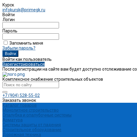
Курск
infokursk@primegk.ru
Войти
Логин
Пароль
Запомнить меня
Забыли пароль?
Войти как пользователь
Зарегистрироваться
После регистрации на сайте вам будет доступно отслеживание с
Комплексное снабжение строительных объектов
+7 (904) 528-55-02
Заказать звонок
Каталог товаров
Монолитное строительство
Опалубка и опалубочные системы
Арматура
Системы защиты от падения
Строительное оборудование
Дорожная техника