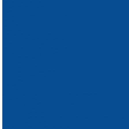
Захваты монтажные
Стойки телескопические для опалубки
Гайки для опалубки
Стромбек (балка выравнивающая)
Зажимы пружинные
Эмульсол
Арматура
Системы защиты от падения
Защитно-улавливающие системы (ЗУС)
Ограждающие устройства
Сетка оградительная пластиковая
Строительное оборудование
Дорожная техника
Виброплиты
Виброплиты бензиновые
Виброплиты электрические
Виброплиты дизельные
Вибротрамбовки
Резчики швов
Виброкатки
Маркировочные машины для нанесения разметки
Демаркировщики
Виброоборудование для бетонных работ
Вибраторы глубинные
Вибраторы высокочастотные
Вибраторы высокочастотные со встроенным преобразователем
Вибраторы механические
Пневматические шариковые вибраторы