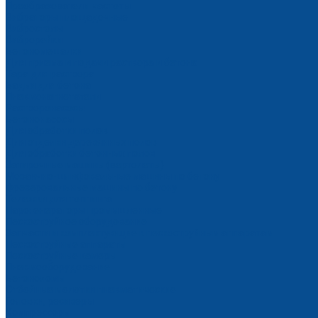
Преобразователи частоты
Вибраторы площадочные
Вибростолы
Виброрейки
Бетономешалки
Для приема и подачи раствора и бетона
Тара для раствора
Бадьи для бетона
Пневмонагнетатели
Растворонасосы
Бетононасосы
Для обработки полов
Для отделки деревянных полов
Для обработки бетонных полов
Затирочные машины (вертолеты)
Мозаично-шлифовальные машины по бетону
Фрезеровальные машины по бетону
Тележки для топпинга
Парогенераторы промышленные
Пескоструйное оборудование
Запчасти и комплектующие к пескоструйным аппаратам
Пескоструйные аппараты
Пескоструйные камеры
Пневмооборудование
Бетоноломы
Отбойные молотки пневматические
Головки, ресиверы
Компрессоры