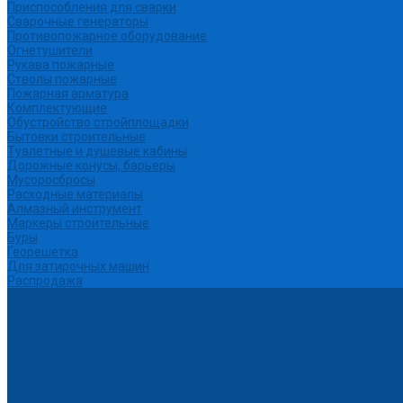
Приспособления для сварки
Сварочные генераторы
Противопожарное оборудование
Огнетушители
Рукава пожарные
Стволы пожарные
Пожарная арматура
Комплектующие
Обустройство стройплощадки
Бытовки строительные
Туалетные и душевые кабины
Дорожные конусы, барьеры
Мусоросбросы
Расходные материалы
Алмазный инструмент
Маркеры строительные
Буры
Георешетка
Для затирочных машин
Распродажа
Партнеры
Калькуляторы
Акции
Помощь
Покупки
Условия оплаты
Условия доставки
Вопрос - ответ