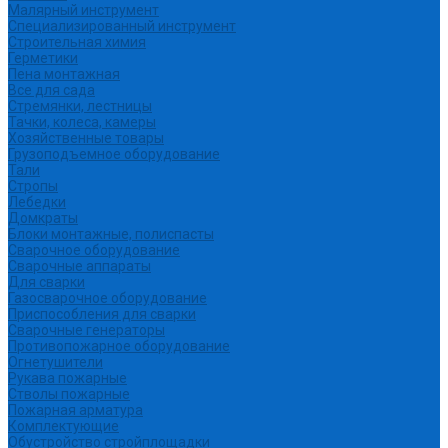
Малярный инструмент
Специализированный инструмент
Строительная химия
Герметики
Пена монтажная
Все для сада
Стремянки, лестницы
Тачки, колеса, камеры
Хозяйственные товары
Грузоподъемное оборудование
Тали
Стропы
Лебедки
Домкраты
Блоки монтажные, полиспасты
Сварочное оборудование
Сварочные аппараты
Для сварки
Газосварочное оборудование
Приспособления для сварки
Сварочные генераторы
Противопожарное оборудование
Огнетушители
Рукава пожарные
Стволы пожарные
Пожарная арматура
Комплектующие
Обустройство стройплощадки