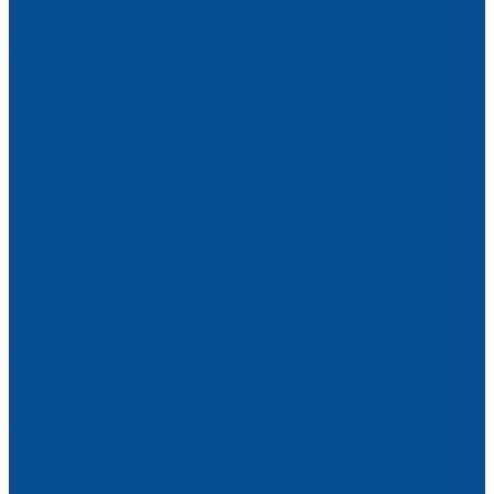
Баллоны, бачки, колпачки, тележки
Вентили, клапаны и затворы
Горелки газовые и сварочные
Комплекты и посты газовой сварки и резки
Манометры для редукторов
Машины газовой резки
Регуляторы и подогреватели газа
Редукторы баллонные, сетевые, рамповые
Резаки газовые
Рукава газовые и пневматические
Приспособления для сварки
Вращатели для сварки
Печи для просушки и прокалки электродов
Столы сварщика
Центраторы для труб
Электродержатели и клеммы заземления
Сварочные генераторы
Плазменная резка
Сварка пластиковых труб ПВХ
Противопожарное оборудование
Огнетушители
Рукава пожарные
Стволы пожарные
Пожарная арматура
Комплектующие
Пожарные гидранты
Противопожарные полотна
Пожарные шкафы и щиты