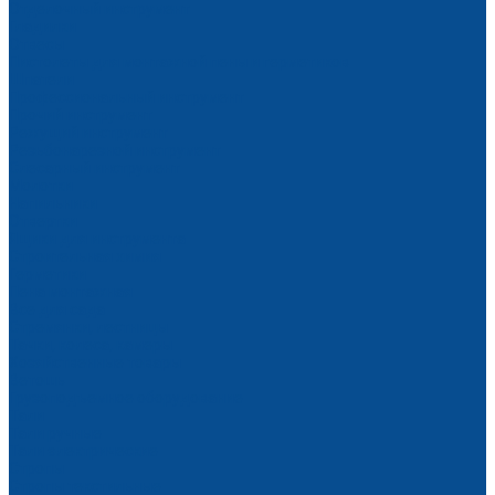
Отделочный инструмент
Гладилки
Отвесы
Пистолеты для монтажной пены и герметиков
Шпатели
Профессиональный инструмент
Прочий инструмент
Режущий инструмент
Резьбонарезной инструмент
Слесарный инструмент
Молотки
Напильники
Отвертки
Ящики для инструмента
Строительная химия
Герметики
Пена монтажная
Все для сада
Стремянки, лестницы
Тачки, колеса, камеры
Хозяйственные товары
Ветошь
Грузоподъемное оборудование
Тали
Тали ручные
Тали электрические
Стропы
Стропы текстильные