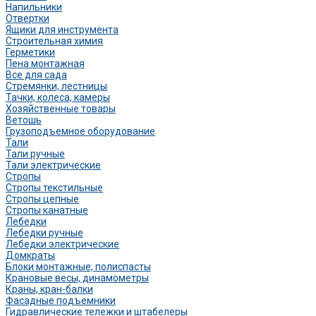
Напильники
Отвертки
Ящики для инструмента
Строительная химия
Герметики
Пена монтажная
Все для сада
Стремянки, лестницы
Тачки, колеса, камеры
Хозяйственные товары
Ветошь
Грузоподъемное оборудование
Тали
Тали ручные
Тали электрические
Стропы
Стропы текстильные
Стропы цепные
Стропы канатные
Лебедки
Лебедки ручные
Лебедки электрические
Домкраты
Блоки монтажные, полиспасты
Крановые весы, динамометры
Краны, кран-балки
Фасадные подъемники
Гидравлические тележки и штабелеры