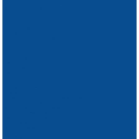
Медицинская одежда
Средства индивидуальной защиты
Антисептики и маски
Защита головы
Защита органов дыхания
Маски и полумаски
Респираторы
Фильтры для респираторов
Защита органов слуха
Защита рук
Защитные очки
Рабочая обувь
Зимняя обувь
Летняя обувь
Обувь ПВХ
Сапоги
Специальная обувь
Электроинструмент
Аккумуляторный
Болгарки и шлифмашины аккумуляторные
Гайковерты аккумуляторные
Дрели, шуруповерты аккумуляторные
Лобзики аккумуляторные
Перфораторы аккумуляторные
Пилы аккумуляторные
Рубанки аккумуляторные
Сетевой
Аксессуары и принадлежности