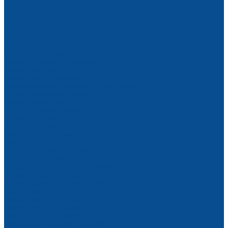
Стропы цепные
Стропы канатные
Лебедки
Лебедки ручные
Лебедки электрические
Домкраты
Блоки монтажные, полиспасты
Крановые весы, динамометры
Краны, кран-балки
Фасадные подъемники
Гидравлические тележки и штабелеры
Сварочное оборудование
Сварочные аппараты
Аргонодуговая сварка
Сварочные инверторы TIG
Ручная дуговая сварка
Сварочные выпрямители
Сварочные инверторы
Сварочные трансформаторы
Сварочные полуавтоматы
Сварочные выпрямители MIG/MAG
Подающие механизмы
Сварочные инверторы MIG/MAG
Для сварки
Проволока для сварки
Сварочные наконечники
Электроды для сварки
Газосварочное оборудование