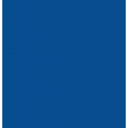
Гайковерты
Дрели, шуруповерты
Лобзики
Перфораторы
Пилы
Фрезеры
Шлифмашинки
Штроборезы (бороздоделы)
Электрорубанки
Геодезия
Нивелиры
Угломеры и уклономеры
Дальномеры лазерные
Измерители прочности бетона, пирометры
Курвиметры
Средства связи
Тахеометры
Штативы, рейки, комплектующие
Измерители температуры
Ручной инструмент
Наборы ручных инструментов
Ручной измерительный инструмент
Рулетки и линейки
Угольники
Уровни
Ножовки
Малярный инструмент
Специализированный инструмент