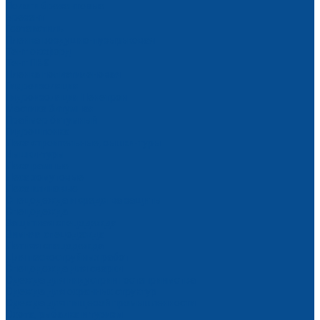
Пологи брезентовые
Брезент
Геотекстиль
Пленка воздушно-пузырьковая
Тент оксфорд
Тент ПВХ
Пленка полиэтиленовая
Гидроизоляция
Гидроизоляция Пенетрон
Мастика битумная
Праймер битумный
Гидрошпонка
Леса строительные, вышки-туры
Вышки-туры
Леса рамные
Леса хомутовые
Леса клиновые
Спецодежда и средства защиты
Спецодежда
Защитная спецодежда
Зимняя спецодежда
Летняя спецодежда
Для пескоструйных работ
Спецодежда для сварки
Одежда для индустрии гостеприимства
Одежда для охранных структур
Одежда для пищевой промышленности
Охота, рыбалка и туризм