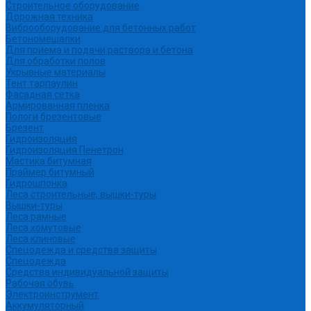
Строительное оборудование
Дорожная техника
Виброоборудование для бетонных работ
Бетономешалки
Для приема и подачи раствора и бетона
Для обработки полов
Укрывные материалы
Тент тарпаулин
Фасадная сетка
Армированная пленка
Пологи брезентовые
Брезент
Гидроизоляция
Гидроизоляция Пенетрон
Мастика битумная
Праймер битумный
Гидрошпонка
Леса строительные, вышки-туры
Вышки-туры
Леса рамные
Леса хомутовые
Леса клиновые
Спецодежда и средства защиты
Спецодежда
Средства индивидуальной защиты
Рабочая обувь
Электроинструмент
Аккумуляторный