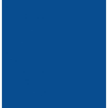
Автономные системы пожаротушения
Обустройство стройплощадки
Бытовки строительные
Туалетные и душевые кабины
Дорожные конусы, барьеры
Мусоросбросы
Расходные материалы
Алмазный инструмент
Алмазные диски
Алмазные сверла
Алмазные чашки
Фрезы алмазные
Маркеры строительные
Буры
Георешетка
Для затирочных машин
Запчасти для затирочных машин
Затирочные диски
Для пескоструйного оборудования
Рукава пескоструйные
Сопла пескоструйные
Для пневмооборудования
Пики для отбойных молотков
Запчасти для пневмооборудования
Для строительного оборудования
Крепеж
Болты и гайки
Гвозди