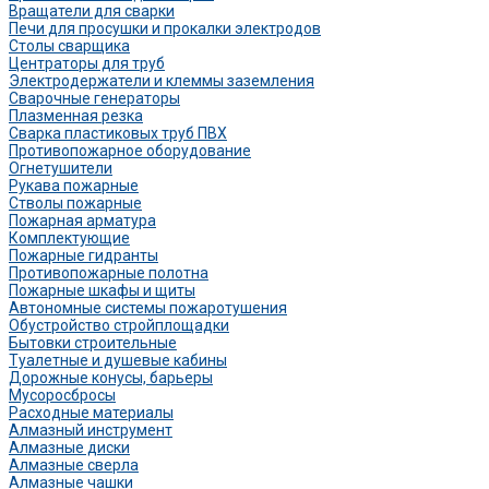
Вращатели для сварки
Печи для просушки и прокалки электродов
Столы сварщика
Центраторы для труб
Электродержатели и клеммы заземления
Сварочные генераторы
Плазменная резка
Сварка пластиковых труб ПВХ
Противопожарное оборудование
Огнетушители
Рукава пожарные
Стволы пожарные
Пожарная арматура
Комплектующие
Пожарные гидранты
Противопожарные полотна
Пожарные шкафы и щиты
Автономные системы пожаротушения
Обустройство стройплощадки
Бытовки строительные
Туалетные и душевые кабины
Дорожные конусы, барьеры
Мусоросбросы
Расходные материалы
Алмазный инструмент
Алмазные диски
Алмазные сверла
Алмазные чашки