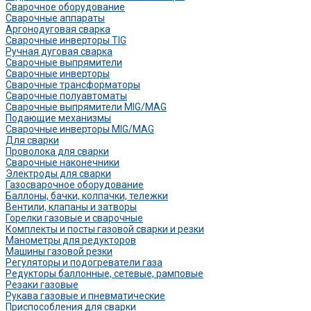
Сварочное оборудование
Сварочные аппараты
Аргонодуговая сварка
Сварочные инверторы TIG
Ручная дуговая сварка
Сварочные выпрямители
Сварочные инверторы
Сварочные трансформаторы
Сварочные полуавтоматы
Сварочные выпрямители MIG/MAG
Подающие механизмы
Сварочные инверторы MIG/MAG
Для сварки
Проволока для сварки
Сварочные наконечники
Электроды для сварки
Газосварочное оборудование
Баллоны, бачки, колпачки, тележки
Вентили, клапаны и затворы
Горелки газовые и сварочные
Комплекты и посты газовой сварки и резки
Манометры для редукторов
Машины газовой резки
Регуляторы и подогреватели газа
Редукторы баллонные, сетевые, рамповые
Резаки газовые
Рукава газовые и пневматические
Приспособления для сварки