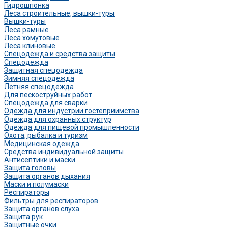
Гидрошпонка
Леса строительные, вышки-туры
Вышки-туры
Леса рамные
Леса хомутовые
Леса клиновые
Спецодежда и средства защиты
Спецодежда
Защитная спецодежда
Зимняя спецодежда
Летняя спецодежда
Для пескоструйных работ
Спецодежда для сварки
Одежда для индустрии гостеприимства
Одежда для охранных структур
Одежда для пищевой промышленности
Охота, рыбалка и туризм
Медицинская одежда
Средства индивидуальной защиты
Антисептики и маски
Защита головы
Защита органов дыхания
Маски и полумаски
Респираторы
Фильтры для респираторов
Защита органов слуха
Защита рук
Защитные очки