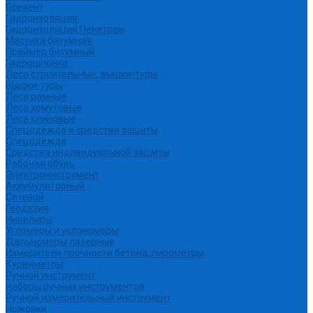
Брезент
Гидроизоляция
Гидроизоляция Пенетрон
Мастика битумная
Праймер битумный
Гидрошпонка
Леса строительные, вышки-туры
Вышки-туры
Леса рамные
Леса хомутовые
Леса клиновые
Спецодежда и средства защиты
Спецодежда
Средства индивидуальной защиты
Рабочая обувь
Электроинструмент
Аккумуляторный
Сетевой
Геодезия
Нивелиры
Угломеры и уклономеры
Дальномеры лазерные
Измерители прочности бетона, пирометры
Курвиметры
Ручной инструмент
Наборы ручных инструментов
Ручной измерительный инструмент
Ножовки