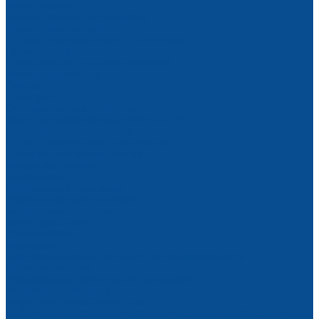
Анкер, шкворень
Винты стяжные для опалубки
Захваты монтажные
Стойки телескопические для опалубки
Гайки для опалубки
Стромбек (балка выравнивающая)
Зажимы пружинные
Эмульсол
Арматура
Системы защиты от падения
Защитно-улавливающие системы (ЗУС)
Ограждающие устройства
Сетка оградительная пластиковая
Строительное оборудование
Дорожная техника
Виброплиты
Виброплиты бензиновые
Виброплиты электрические
Виброплиты дизельные
Вибротрамбовки
Резчики швов
Виброкатки
Маркировочные машины для нанесения разметки
Демаркировщики
Виброоборудование для бетонных работ
Вибраторы глубинные
Вибраторы высокочастотные
Вибраторы высокочастотные со встроенным преобразователем