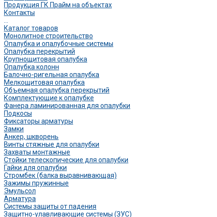
Продукция ГК Прайм на объектах
Контакты
...
Каталог товаров
Монолитное строительство
Опалубка и опалубочные системы
Опалубка перекрытий
Крупнощитовая опалубка
Опалубка колонн
Балочно-ригельная опалубка
Мелкощитовая опалубка
Объемная опалубка перекрытий
Комплектующие к опалубке
Фанера ламинированная для опалубки
Подкосы
Фиксаторы арматуры
Замки
Анкер, шкворень
Винты стяжные для опалубки
Захваты монтажные
Стойки телескопические для опалубки
Гайки для опалубки
Стромбек (балка выравнивающая)
Зажимы пружинные
Эмульсол
Арматура
Системы защиты от падения
Защитно-улавливающие системы (ЗУС)