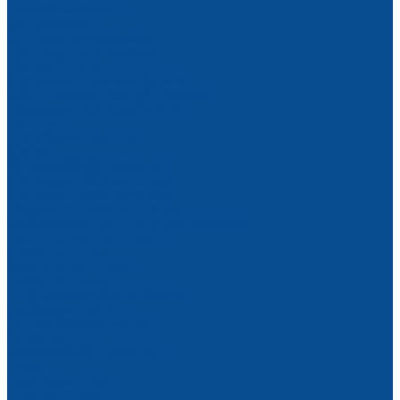
Головки, ресиверы
Компрессоры
Винтовые компрессоры
Поршневые компрессоры
Прогрев бетона
Станции для прогрева бетона
Кабель нагревательный в секциях
Провод для прогрева бетона
Термоматы
Трансформаторы тока
Станки
Металлообрабатывающие
Станки для гибки арматуры
Станки для резки арматуры
Правильно-отрезные станки
Комбинированные станки для арматуры
Ленточнопильные станки
Отрезные станки
Сверлильные станки
Токарные станки
Установки алмазного бурения
Фрезерные станки
Ручные фаскосниматели
Оснастка
Деревообрабатывающие
Тиски
Верстаки и столы
Пильные станки