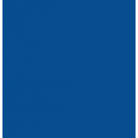
Вибраторы механические
Пневматические шариковые вибраторы
Преобразователи частоты
Вибраторы площадочные
Вибростолы
Виброрейки
Бетономешалки
Для приема и подачи раствора и бетона
Тара для раствора
Бадьи для бетона
Пневмонагнетатели
Растворонасосы
Бетононасосы
Для обработки полов
Для отделки деревянных полов
Для обработки бетонных полов
Затирочные машины (вертолеты)
Мозаично-шлифовальные машины по бетону
Фрезеровальные машины по бетону
Тележки для топпинга
Парогенераторы промышленные
Пескоструйное оборудование
Запчасти и комплектующие к пескоструйным аппаратам
Пескоструйные аппараты
Пескоструйные камеры
Пневмооборудование
Бетоноломы
Отбойные молотки пневматические