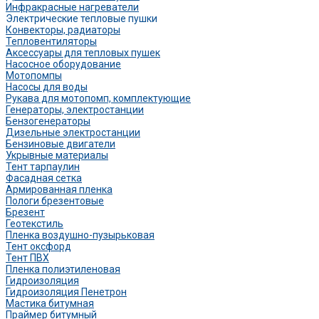
Инфракрасные нагреватели
Электрические тепловые пушки
Конвекторы, радиаторы
Тепловентиляторы
Аксессуары для тепловых пушек
Насосное оборудование
Мотопомпы
Насосы для воды
Рукава для мотопомп, комплектующие
Генераторы, электростанции
Бензогенераторы
Дизельные электростанции
Бензиновые двигатели
Укрывные материалы
Тент тарпаулин
Фасадная сетка
Армированная пленка
Пологи брезентовые
Брезент
Геотекстиль
Пленка воздушно-пузырьковая
Тент оксфорд
Тент ПВХ
Пленка полиэтиленовая
Гидроизоляция
Гидроизоляция Пенетрон
Мастика битумная
Праймер битумный