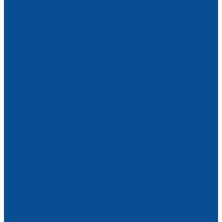
Заклепки
Ленты
Наборы крепежных изделий
Саморезы и шурупы
Хомуты
Шайбы
Шурупы
Круги зачистные
Круги торцевые лепестковые
Металлорежущий инструмент
Корончатые сверла
Отрезные диски
Шарошки по металлу
Промышленная химия
Антикоры и защитные покрытия
Масла
Смазки
Сетка штукатурная
Щетки для УШМ
Распродажа
Партнеры
Калькуляторы
Акции
Помощь
Покупки
Условия оплаты
Условия доставки
Вопрос - ответ