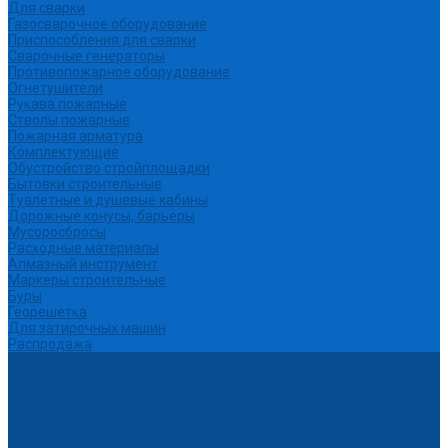
Для сварки
Газосварочное оборудование
Приспособления для сварки
Сварочные генераторы
Противопожарное оборудование
Огнетушители
Рукава пожарные
Стволы пожарные
Пожарная арматура
Комплектующие
Обустройство стройплощадки
Бытовки строительные
Туалетные и душевые кабины
Дорожные конусы, барьеры
Мусоросбросы
Расходные материалы
Алмазный инструмент
Маркеры строительные
Буры
Георешетка
Для затирочных машин
Распродажа
Партнеры
Калькуляторы
Акции
Помощь
Покупки
Условия оплаты