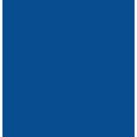
Условия доставки
Вопрос - ответ
Бренды
Возврат и обмен
Компания
Новости
Статьи
Вакансии
Сотрудники
Политика конфиденциальности
Сертификаты
Продукция ГК Прайм на объектах
Контакты
...
Каталог товаров
Монолитное строительство
Опалубка и опалубочные системы
Опалубка перекрытий
Крупнощитовая опалубка
Опалубка колонн
Балочно-ригельная опалубка
Мелкощитовая опалубка
Объемная опалубка перекрытий
Комплектующие к опалубке
Фанера ламинированная для опалубки
Подкосы
Фиксаторы арматуры
Замки