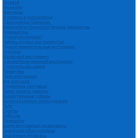
Сетевой
Геодезия
Нивелиры
Угломеры и уклономеры
Дальномеры лазерные
Измерители прочности бетона, пирометры
Курвиметры
Ручной инструмент
Наборы ручных инструментов
Ручной измерительный инструмент
Ножовки
Малярный инструмент
Специализированный инструмент
Строительная химия
Герметики
Пена монтажная
Все для сада
Стремянки, лестницы
Тачки, колеса, камеры
Хозяйственные товары
Грузоподъемное оборудование
Тали
Стропы
Лебедки
Домкраты
Блоки монтажные, полиспасты
Сварочное оборудование
Сварочные аппараты