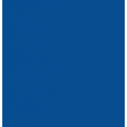
Сверлильные станки по дереву
Камнеобрабатывающие
Плиткорезы
Оборудование для обработки труб
Опрессовщики
Резьбонарезные станки
Трубные торцеватели
Трубогибы
Тепловые пушки
Газовые тепловые пушки
Дизельные тепловые пушки
Инфракрасные нагреватели
Электрические тепловые пушки
Конвекторы, радиаторы
Тепловентиляторы
Аксессуары для тепловых пушек
Насосное оборудование
Мотопомпы
Насосы для воды
Рукава для мотопомп, комплектующие
Генераторы, электростанции
Бензогенераторы
Дизельные электростанции
Бензиновые двигатели
Укрывные материалы
Тент тарпаулин
Фасадная сетка
Армированная пленка