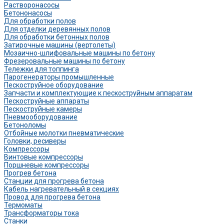
Растворонасосы
Бетононасосы
Для обработки полов
Для отделки деревянных полов
Для обработки бетонных полов
Затирочные машины (вертолеты)
Мозаично-шлифовальные машины по бетону
Фрезеровальные машины по бетону
Тележки для топпинга
Парогенераторы промышленные
Пескоструйное оборудование
Запчасти и комплектующие к пескоструйным аппаратам
Пескоструйные аппараты
Пескоструйные камеры
Пневмооборудование
Бетоноломы
Отбойные молотки пневматические
Головки, ресиверы
Компрессоры
Винтовые компрессоры
Поршневые компрессоры
Прогрев бетона
Станции для прогрева бетона
Кабель нагревательный в секциях
Провод для прогрева бетона
Термоматы
Трансформаторы тока
Станки