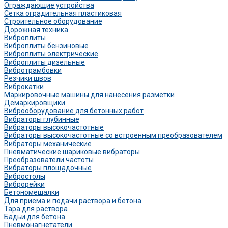
Ограждающие устройства
Сетка оградительная пластиковая
Строительное оборудование
Дорожная техника
Виброплиты
Виброплиты бензиновые
Виброплиты электрические
Виброплиты дизельные
Вибротрамбовки
Резчики швов
Виброкатки
Маркировочные машины для нанесения разметки
Демаркировщики
Виброоборудование для бетонных работ
Вибраторы глубинные
Вибраторы высокочастотные
Вибраторы высокочастотные со встроенным преобразователем
Вибраторы механические
Пневматические шариковые вибраторы
Преобразователи частоты
Вибраторы площадочные
Вибростолы
Виброрейки
Бетономешалки
Для приема и подачи раствора и бетона
Тара для раствора
Бадьи для бетона
Пневмонагнетатели