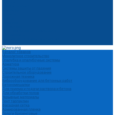
Бренды
Возврат и обмен
Компания
Новости
Статьи
Вакансии
Сотрудники
Политика конфиденциальности
Сертификаты
Продукция ГК Прайм на объектах
Контакты
Каталог товаров
Монолитное строительство
Опалубка и опалубочные системы
Арматура
Системы защиты от падения
Строительное оборудование
Дорожная техника
Виброоборудование для бетонных работ
Бетономешалки
Для приема и подачи раствора и бетона
Для обработки полов
Укрывные материалы
Тент тарпаулин
Фасадная сетка
Армированная пленка
Пологи брезентовые